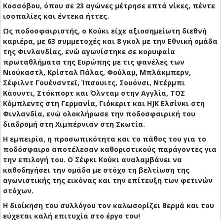
Κοσσόβου, όπου σε 23 αγώνες μέτρησε επτά νίκες, πέντε
ισοπαλίες και έντεκα ήττες.
Ως ποδοσφαιριστής, ο Κούκι είχε αξιοσημείωτη διεθνή
καριέρα, με 63 συμμετοχές και 8 γκολ με την Εθνική ομάδα
της Φινλανδίας, ενώ αγωνίστηκε σε κορυφαία
πρωταθλήματα της Ευρώπης με τις φανέλες των
Νιούκαστλ, Κρίσταλ Πάλας, Φούλαμ, Μπλάκμπερν,
Σέφιλντ Γουένσντεϊ, Ίπσουιτς, Σουόνσι, Ντέρμπι
Κάουντι, Στόκπορτ και Όλνταμ στην Αγγλία, ΤΟΣ
Κόμπλεντς στη Γερμανία, Γιόκεριτ και HJK Ελσίνκι στη
Φινλανδία, ενώ ολοκλήρωσε την ποδοσφαιρική του
διαδρομή στη Χιμπέρνιαν στη Σκωτία.
Η εμπειρία, η προσωπικότητα και το πάθος του για το
ποδόσφαιρο αποτέλεσαν καθοριστικούς παράγοντες για
την επιλογή του. Ο Σέφκι Κούκι αναλαμβάνει να
καθοδηγήσει την ομάδα με στόχο τη βελτίωση της
αγωνιστικής της εικόνας και την επίτευξη των φετινών
στόχων.
Η διοίκηση του συλλόγου τον καλωσορίζει θερμά και του
εύχεται καλή επιτυχία στο έργο του!