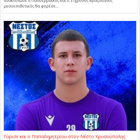
ανακοίνωσε ο Πανσερραϊκός και ο 31χρονος Βραζιλιάνος
μεσοεπιθετικός θα φορέσε...
Γύρισε και ο Παπαδημητρίου στον Νέστο Χρυσούπολης