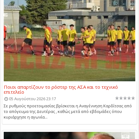
Ποιοι απαρτίζουν το ρόστερ της ΑΣΑ και το τεχνικό
επιτελείο
05 Αυγούστου 2026 23:17
Σε ρυθμούς προετοιμασίας βρίσκεται η Αναγέννηση Καρδίτσας από
το απόγευμα της Δευτέρας , καθώς μετά από εβδομάδες όπου
κυριάρχησε η αγωνία...