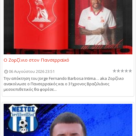
Ο Ζορζίνιο στον Πανσερραϊκό
06 Αυγούστου 2026 23:51
Την απόκτηση του Jorge Fernando Barbosa Intima… aka Ζορζίνιο
ανακοίνωσε ο Πανσερραϊκός και ο 31χρονος Βραζιλιάνος
μεσοεπιθετικός θα φορέσε...