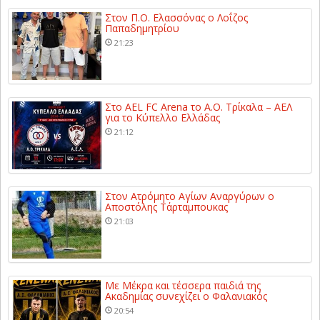
Στον Π.Ο. Ελασσόνας ο Λοΐζος
Παπαδημητρίου
21:23
Στο AEL FC Arena το Α.Ο. Τρίκαλα – ΑΕΛ
για το Κύπελλο Ελλάδας
21:12
Στον Ατρόμητο Αγίων Αναργύρων ο
Αποστόλης Τάρταμπουκας
21:03
Με Μέκρα και τέσσερα παιδιά της
Ακαδημίας συνεχίζει ο Φαλανιακός
20:54