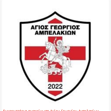
Ευχαριστήρια ανακοίνωση Αγίου Γεωργίου Αμπελακίων