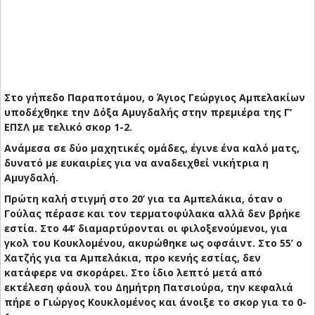
Στο γήπεδο Παραποτάμου, ο Άγιος Γεώργιος Αμπελακίων
υποδέχθηκε την Δόξα Αμυγδαλής στην πρεμιέρα της Γ’
ΕΠΣΛ με τελικό σκορ 1-2.
Ανάμεσα σε δύο μαχητικές ομάδες, έγινε ένα καλό ματς,
δυνατό με ευκαιρίες για να αναδειχθεί νικήτρια η
Αμυγδαλή.
Πρώτη καλή στιγμή στο 20’ για τα Αμπελάκια, όταν ο
Γούλας πέρασε και τον τερματοφύλακα αλλά δεν βρήκε
εστία. Στο 44’ διαμαρτύρονται οι φιλοξενούμενοι, για
γκολ του Κουκλομένου, ακυρώθηκε ως οφσάιντ. Στο 55’ ο
Χατζής για τα Αμπελάκια, προ κενής εστίας, δεν
κατάφερε να σκοράρει. Στο ίδιο λεπτό μετά από
εκτέλεση φάουλ του Δημήτρη Πατσιούρα, την κεφαλιά
πήρε ο Γιώργος Κουκλομένος και άνοιξε το σκορ για το 0-