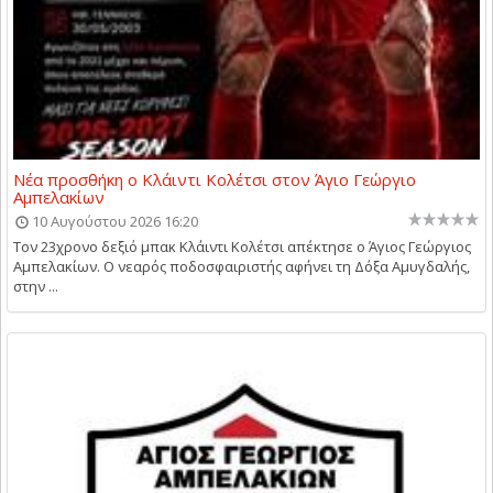
Νέα προσθήκη ο Κλάιντι Κολέτσι στον Άγιο Γεώργιο
Αμπελακίων
10 Αυγούστου 2026 16:20
Τον 23χρονο δεξιό μπακ Κλάιντι Κολέτσι απέκτησε ο Άγιος Γεώργιος
Αμπελακίων. Ο νεαρός ποδοσφαιριστής αφήνει τη Δόξα Αμυγδαλής,
στην ...