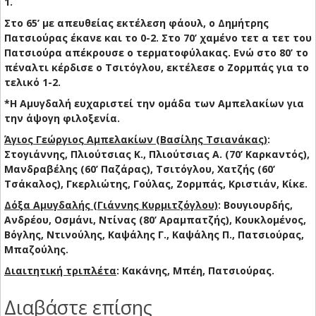
1.
Στο 65’ με απευθείας εκτέλεση φάουλ, ο Δημήτρης
Πατσιούρας έκανε και το 0-2. Στο 70’ χαμένο τετ α τετ του
Πατσιούρα απέκρουσε ο τερματοφύλακας. Ενώ στο 80’ το
πέναλτι κέρδισε ο Τσιτόγλου, εκτέλεσε ο Ζορμπάς για το
τελικό 1-2.
*Η Αμυγδαλή ευχαριστεί την ομάδα των Αμπελακίων για
την άψογη φιλοξενία.
Άγιος Γεώργιος Αμπελακίων (Βασίλης Τσιανάκας)
:
Στογιάννης, Πλιούτσιας Κ., Πλιούτσιας Α. (70’ Καρκαντός),
Μανδραβέλης (60’ Παζάρας), Τσιτόγλου, Χατζής (60’
Τσάκαλος), Γκερλιώτης, Γούλας, Ζορμπάς, Κριστιάν, Κίκε.
Δόξα Αμυγδαλής (Γιάννης Κυρμιτζόγλου)
: Βουγιουρδής,
Ανδρέου, Οσμάνι, Ντίνας (80’ Αραμπατζής), Κουκλομένος,
Βόγλης, Ντινούλης, Καψάλης Γ., Καψάλης Π., Πατσιούρας,
Μπαζούλης.
Διαιτητική τριπλέτα
: Κακάνης, Μπέη, Πατσιούρας.
Διαβάστε επίσης