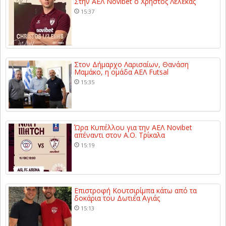
Στην ΑΕΛ Novibet ο Χρήστος Λέλεκας
15:37
Στον Δήμαρχο Λαρισαίων, Θανάση
Μαμάκο, η ομάδα ΑΕΛ Futsal
15:35
Ώρα Κυπέλλου για την ΑΕΛ Novibet
απέναντι στον Α.Ο. Τρίκαλα
15:19
Επιστροφή Κουτσιρίμπα κάτω από τα
δοκάρια του Δωτιέα Αγιάς
15:13