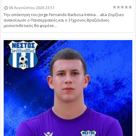
06 Αυγούστου 2026 23:51
Την απόκτηση του Jorge Fernando Barbosa Intima… aka Ζορζίνιο
ανακοίνωσε ο Πανσερραϊκός και ο 31χρονος Βραζιλιάνος
μεσοεπιθετικός θα φορέσε...