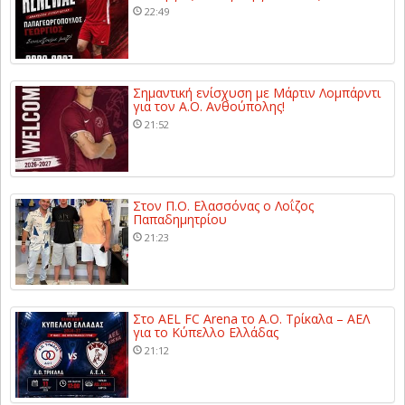
22:49
Σημαντική ενίσχυση με Μάρτιν Λομπάρντι
για τον Α.Ο. Ανθούπολης!
21:52
Στον Π.Ο. Ελασσόνας ο Λοΐζος
Παπαδημητρίου
21:23
Στο AEL FC Arena το Α.Ο. Τρίκαλα – ΑΕΛ
για το Κύπελλο Ελλάδας
21:12