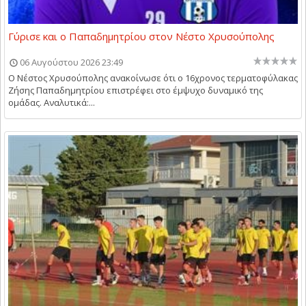
Γύρισε και ο Παπαδημητρίου στον Νέστο Χρυσούπολης
06 Αυγούστου 2026 23:49
Ο Νέστος Χρυσούπολης ανακοίνωσε ότι ο 16χρονος τερματοφύλακας
Ζήσης Παπαδημητρίου επιστρέφει στο έμψυχο δυναμικό της
ομάδας. Αναλυτικά:...