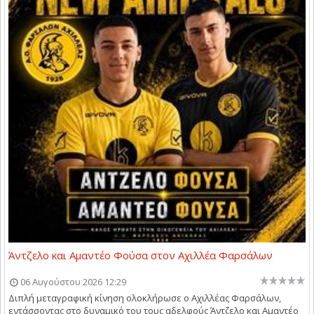
Άντζελο και Αμαντέο Φούσα στον Αχιλλέα Φαρσάλων
06 Αυγούστου 2026 12:29
Διπλή μεταγραφική κίνηση ολοκλήρωσε ο Αχιλλέας Φαρσάλων,
εντάσσοντας στο δυναμικό του τους αδελφούς Άντζελο και Αμαντέο