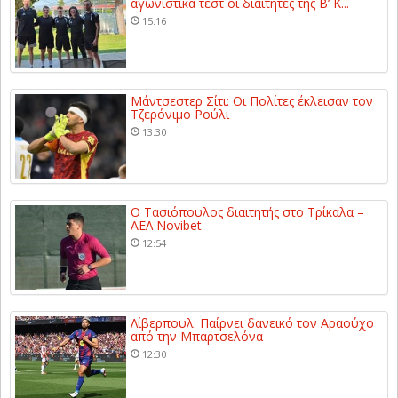
αγωνιστικά τεστ οι διαιτητές της Β’ Κ...
15:16
Μάντσεστερ Σίτι: Οι Πολίτες έκλεισαν τον
Τζερόνιμο Ρούλι
13:30
Ο Τασιόπουλος διαιτητής στο Τρίκαλα –
ΑΕΛ Novibet
12:54
Λίβερπουλ: Παίρνει δανεικό τον Αραούχο
από την Μπαρτσελόνα
12:30