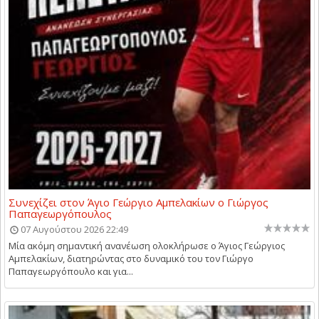
Συνεχίζει στον Άγιο Γεώργιο Αμπελακίων ο Γιώργος
Παπαγεωργόπουλος
07 Αυγούστου 2026 22:49
Μία ακόμη σημαντική ανανέωση ολοκλήρωσε ο Άγιος Γεώργιος
Αμπελακίων, διατηρώντας στο δυναμικό του τον Γιώργο
Παπαγεωργόπουλο και για...