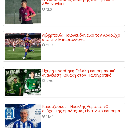
ΑΕΛ Novibet
12:54
Λίβερπουλ: Παίρνει δανεικό τον Αραούχο
από την Μπαρτσελόνα
12:30
Ηχηρή προσθήκη Γελάλη και σημαντική
ανανέωση Κανάκη στον Παναγροτικό
12:02
Καρατζούκος - Ηρακλής Λάρισας: «Οι
στόχοι της ομάδας μας είναι δύο και σημα...
11:41