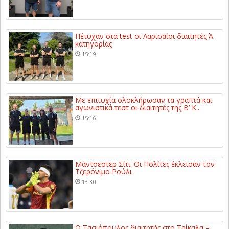
Πέτυχαν στα test οι Λαρισαίοι διαιτητές Ά
κατηγορίας
15:19
Με επιτυχία ολοκλήρωσαν τα γραπτά και
αγωνιστικά τεστ οι διαιτητές της Β’ Κ...
15:16
Μάντσεστερ Σίτι: Οι Πολίτες έκλεισαν τον
Τζερόνιμο Ρούλι
13:30
Ο Τασιόπουλος διαιτητής στο Τρίκαλα –