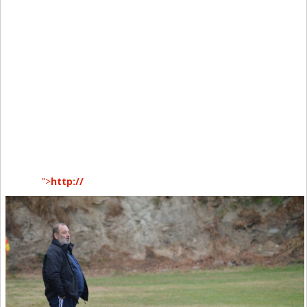
">
http://