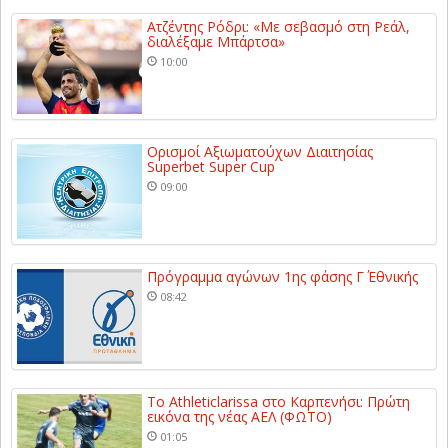
Ατζέντης Ρόδρι: «Με σεβασμό στη Ρεάλ,
διαλέξαμε Μπάρτσα»
10:00
Ορισμοί Αξιωματούχων Διαιτησίας
Superbet Super Cup
09:00
Πρόγραμμα αγώνων 1ης φάσης Γ΄ Εθνικής
08:42
Το Athleticlarissa στο Καρπενήσι: Πρώτη
εικόνα της νέας ΑΕΛ (ΦΩΤΟ)
01:05