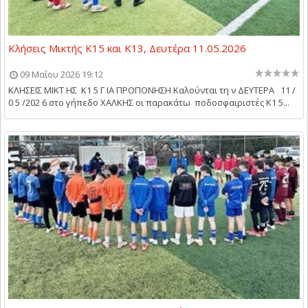
Κλήσεις Μικτής Κ15 και Κ13, Δευτέρα 11.05.2026
09 Μαΐου 2026 19:12
ΚΛΗΣΕΙΣ ΜΙΚΤ ΗΣ Κ1 5 Γ ΙΑ ΠΡΟΠΟΝΗΣΗ Καλούνται τη ν ΔΕΥΤΕΡΑ 11 /
0 5 /202 6 στο γήπεδο ΧΑΛΚΗΣ οι παρακάτω ποδοσφαιριστές Κ1 5...