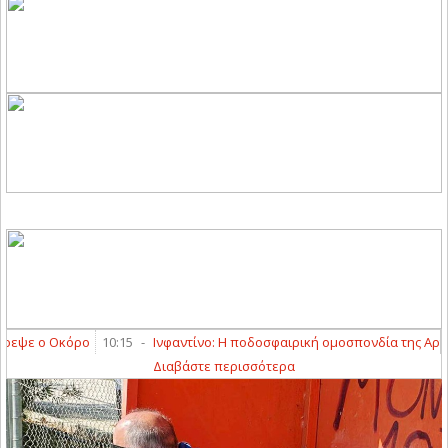
ψε ο Οκόρο
10:15
-
Ινφαντίνο: Η ποδοσφαιρική ομοσπονδία της Αργεντι
Διαβάστε περισσότερα