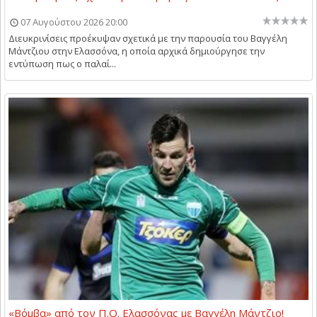
07 Αυγούστου 2026 20:00
Διευκρινίσεις προέκυψαν σχετικά με την παρουσία του Βαγγέλη
Μάντζιου στην Ελασσόνα, η οποία αρχικά δημιούργησε την
εντύπωση πως ο παλαί...
«Βόμβα» από τον Π.Ο. Ελασσόνας με Βαγγέλη Μάντζιο!