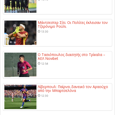
Μάντσεστερ Σίτι: Οι Πολίτες έκλεισαν τον
Τζερόνιμο Ρούλι
13:30
Ο Τασιόπουλος διαιτητής στο Τρίκαλα –
ΑΕΛ Novibet
12:54
Λίβερπουλ: Παίρνει δανεικό τον Αραούχο
από την Μπαρτσελόνα
12:30