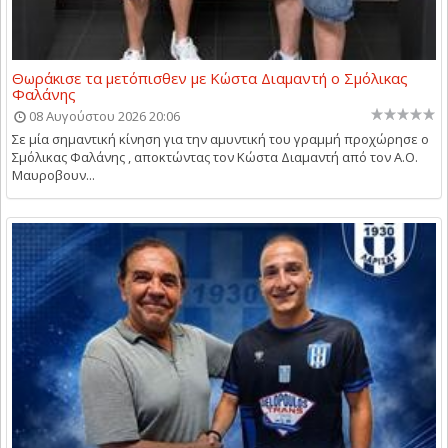
Θωράκισε τα μετόπισθεν με Κώστα Διαμαντή ο Σμόλικας
Φαλάνης
08 Αυγούστου 2026 20:06
Σε μία σημαντική κίνηση για την αμυντική του γραμμή προχώρησε ο
Σμόλικας Φαλάνης , αποκτώντας τον Κώστα Διαμαντή από τον Α.Ο.
Μαυροβουν...