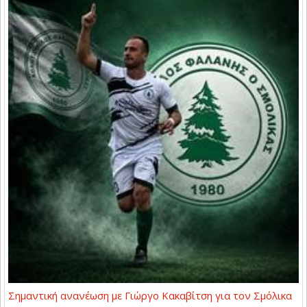
Σημαντική ανανέωση με Γιώργο Κακαβίτση για τον Σμόλικα