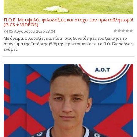
Π.Ο.Ε: Με υψηλές φιλοδοξίες και στόχο τον πρωταθλητισμό!
(PICS + VIDEOS)
05 Αυγούστου 2026 23:04
Με όνειρα, φιλοδοξίες και πίστη στις δυνατότητές του ξεκίνησε το
απόγευμα της Τετάρτης (5/8) την προετοιμασία του ο Π.Ο. Ελασσόνας,
ενόψει...