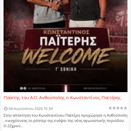
Παίκτης του Α.Ο. Ανθούπολης ο Κωνσταντίνος Παϊτέρης
04 Αυγούστου 2026 15:34
Στην απόκτηση του Κωνσταντίνου Παϊτέρη προχώρησε η Ανθούπολη
, ενισχύοντας το ρόστερ της ενόψει της νέας αγωνιστικής περιόδου.
Ο 22χρον...