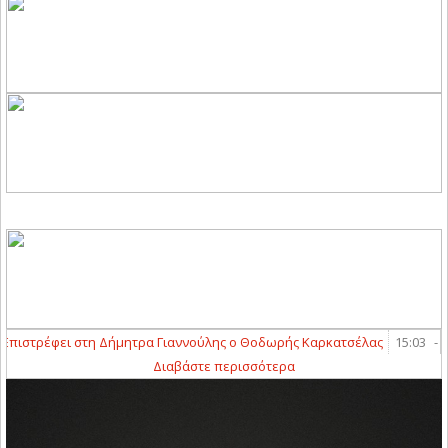
στρέφει στη Δήμητρα Γιαννούλης ο Θοδωρής Καρκατσέλας
15:03
-
Παί
Διαβάστε περισσότερα