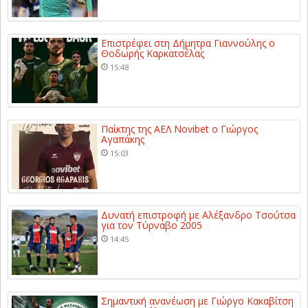
Επιστρέφει στη Δήμητρα Γιαννούλης ο
Θοδωρής Καρκατσέλας
15:48
Παίκτης της ΑΕΛ Novibet ο Γιώργος
Αγαπάκης
15:03
Δυνατή επιστροφή με Αλέξανδρο Τσούτσα
για τον Τύρναβο 2005
14:45
Σημαντική ανανέωση με Γιώργο Κακαβίτση