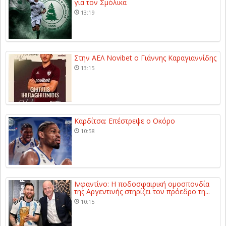
για τον Σμόλικα
13:19
Στην ΑΕΛ Novibet ο Γιάννης Καραγιαννίδης
13:15
Καρδίτσα: Επέστρεψε ο Οκόρο
10:58
Ινφαντίνο: Η ποδοσφαιρική ομοσπονδία
της Αργεντινής στηρίζει τον πρόεδρο τη...
10:15