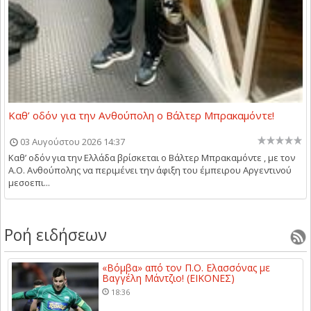
Καθ’ οδόν για την Ανθούπολη ο Βάλτερ Μπρακαμόντε!
03 Αυγούστου 2026 14:37
Καθ’ οδόν για την Ελλάδα βρίσκεται ο Βάλτερ Μπρακαμόντε , με τον
Α.Ο. Ανθούπολης να περιμένει την άφιξη του έμπειρου Αργεντινού
μεσοεπι...
Ροή ειδήσεων
«Βόμβα» από τον Π.Ο. Ελασσόνας με
Βαγγέλη Μάντζιο! (ΕΙΚΟΝΕΣ)
18:36