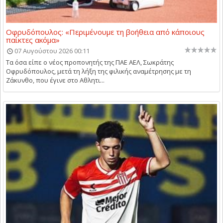
Οφρυδόπουλος: «Περιμένουμε τη βοήθεια από κάποιους
παίκτες ακόμα»
07 Αυγούστου 2026 00:11
Τα όσα είπε ο νέος προπονητής της ΠΑΕ ΑΕΛ, Σωκράτης
Οφρυδόπουλος, μετά τη λήξη της φιλικής αναμέτρησης με τη
Ζάκυνθο, που έγινε στο Αθλητι...