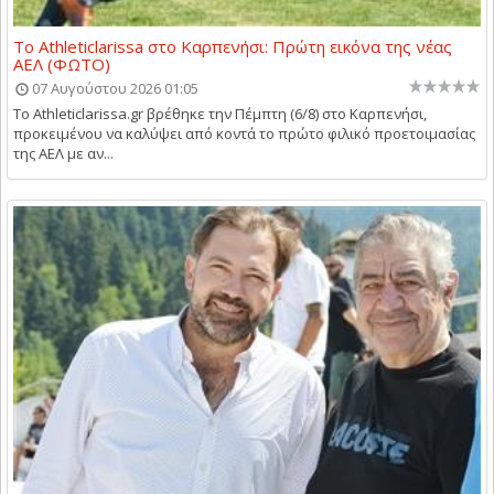
Το Athleticlarissa στο Καρπενήσι: Πρώτη εικόνα της νέας
ΑΕΛ (ΦΩΤΟ)
07 Αυγούστου 2026 01:05
Το Athleticlarissa.gr βρέθηκε την Πέμπτη (6/8) στο Καρπενήσι,
προκειμένου να καλύψει από κοντά το πρώτο φιλικό προετοιμασίας
της ΑΕΛ με αν...