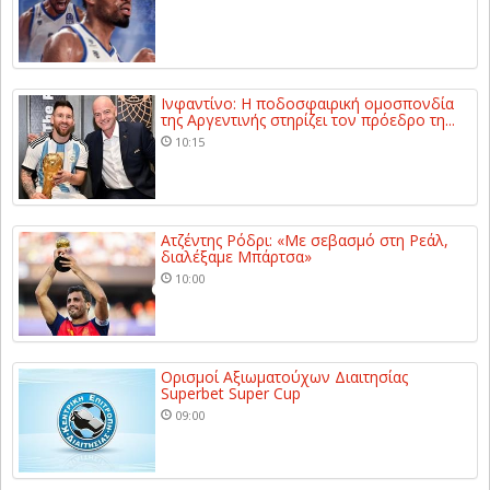
Ινφαντίνο: Η ποδοσφαιρική ομοσπονδία
της Αργεντινής στηρίζει τον πρόεδρο τη...
10:15
Ατζέντης Ρόδρι: «Με σεβασμό στη Ρεάλ,
διαλέξαμε Μπάρτσα»
10:00
Ορισμοί Αξιωματούχων Διαιτησίας
Superbet Super Cup
09:00