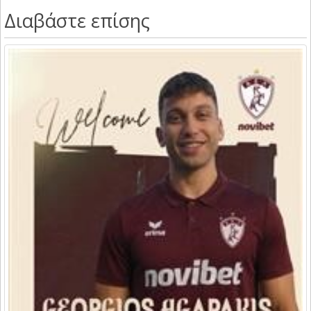
Διαβάστε επίσης