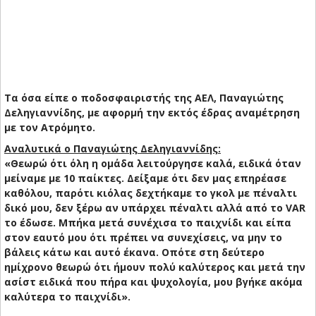
Τα όσα είπε ο ποδοσφαιριστής της ΑΕΛ, Παναγιώτης
Δεληγιαννίδης, με αφορμή την εκτός έδρας αναμέτρηση
με τον Ατρόμητο.
Αναλυτικά ο Παναγιώτης Δεληγιαννίδης:
«Θεωρώ ότι όλη η ομάδα λειτούργησε καλά, ειδικά όταν
μείναμε με 10 παίκτες. Δείξαμε ότι δεν μας επηρέασε
καθόλου, παρότι κιόλας δεχτήκαμε το γκολ με πέναλτι
δικό μου, δεν ξέρω αν υπάρχει πέναλτι αλλά από το VAR
το έδωσε. Μπήκα μετά συνέχισα το παιχνίδι και είπα
στον εαυτό μου ότι πρέπει να συνεχίσεις, να μην το
βάλεις κάτω και αυτό έκανα. Οπότε στη δεύτερο
ημίχρονο θεωρώ ότι ήμουν πολύ καλύτερος και μετά την
ασίστ ειδικά που πήρα και ψυχολογία, μου βγήκε ακόμα
καλύτερα το παιχνίδι».