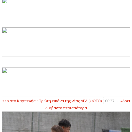
ssa στο Καρπενήσι: Πρώτη εικόνα της νέας ΑΕΛ (ΦΩΤΟ)
00:27
-
«Αρειανός
Διαβάστε περισσότερα