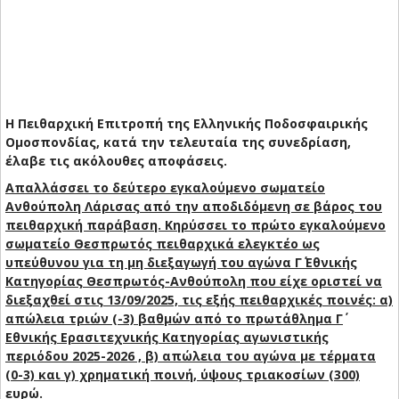
Η Πειθαρχική Επιτροπή της Ελληνικής Ποδοσφαιρικής
Ομοσπονδίας, κατά την τελευταία της συνεδρίαση,
έλαβε τις ακόλουθες αποφάσεις.
Απαλλάσσει το δεύτερο εγκαλούμενο σωματείο
Ανθούπολη Λάρισας από την αποδιδόμενη σε βάρος του
πειθαρχική παράβαση. Κηρύσσει το πρώτο εγκαλούμενο
σωματείο Θεσπρωτός πειθαρχικά ελεγκτέο ως
υπεύθυνου για τη μη διεξαγωγή του αγώνα Γ΄ Εθνικής
Κατηγορίας Θεσπρωτός-Ανθούπολη που είχε οριστεί να
διεξαχθεί στις 13/09/2025, τις εξής πειθαρχικές ποινές: α)
απώλεια τριών (-3) βαθμών από το πρωτάθλημα Γ΄
Εθνικής Ερασιτεχνικής Κατηγορίας αγωνιστικής
περιόδου 2025-2026 , β) απώλεια του αγώνα με τέρματα
(0-3) και γ) χρηματική ποινή, ύψους τριακοσίων (300)
ευρώ.