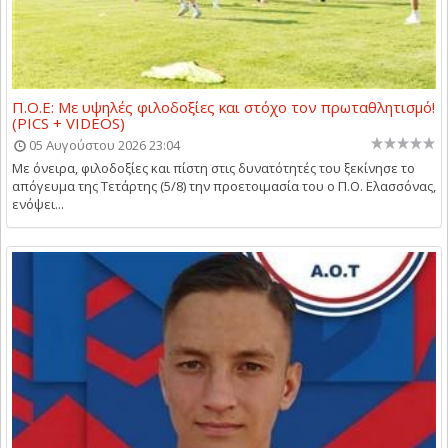
Π.Ο.Ε: Με υψηλές φιλοδοξίες και στόχο τον πρωταθλητισμό!
(PICS + VIDEOS)
05 Αυγούστου 2026 23:04
Με όνειρα, φιλοδοξίες και πίστη στις δυνατότητές του ξεκίνησε το
απόγευμα της Τετάρτης (5/8) την προετοιμασία του ο Π.Ο. Ελασσόνας,
ενόψει...