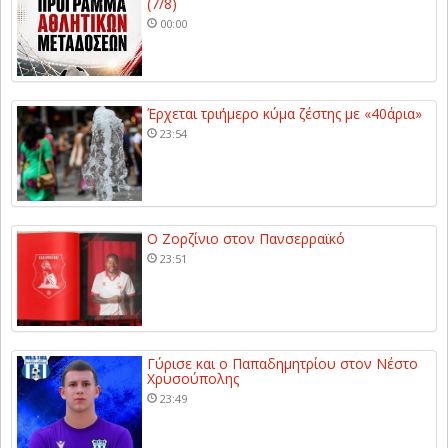
(7/8)
00:00
Έρχεται τριήμερο κύμα ζέστης με «40άρια»
23:54
Ο Ζορζίνιο στον Πανσερραϊκό
23:51
Γύρισε και ο Παπαδημητρίου στον Νέστο
Χρυσούπολης
23:49