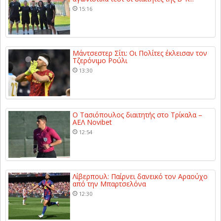
15:16
Μάντσεστερ Σίτι: Οι Πολίτες έκλεισαν τον
Τζερόνιμο Ρούλι
13:30
Ο Τασιόπουλος διαιτητής στο Τρίκαλα –
ΑΕΛ Novibet
12:54
Λίβερπουλ: Παίρνει δανεικό τον Αραούχο
από την Μπαρτσελόνα
12:30