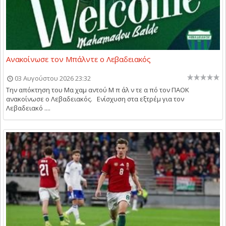
Ανακοίνωσε τον Μπάλντε ο Λεβαδειακός
03 Αυγούστου 2026 23:32
Την απόκτηση του Μα χαμ αντού Μ π άλ ν τε α πό τον ΠΑΟΚ
ανακοίνωσε ο Λεβαδειακός. Ενίσχυση στα εξτρέμ για τον
Λεβαδειακό ....