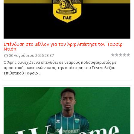
Επένδυση στο μέλλον για τον Άρη: Απέκτησε τον Ταφσίρ
Ντιόπ
03 Αυγούστου 2026 23:37
Ο Άρης συνεχίζει να επενδύει σε νεαρούς ποδοσφαιριστές με
προοπτική, ανακοινώνοντας την απόκτηση του Σενεγαλέζου
επιθετικού Ταφσίρ ...