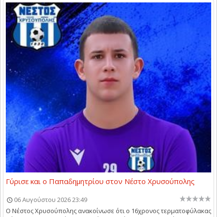
Γύρισε και ο Παπαδημητρίου στον Νέστο Χρυσούπολης
06 Αυγούστου 2026 23:49
Ο Νέστος Χρυσούπολης ανακοίνωσε ότι ο 16χρονος τερματοφύλακας