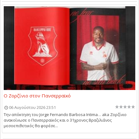
Ο Ζορζίνιο στον Πανσερραϊκό
06 Αυγούστου 2026 23:51
Την απόκτηση του Jorge Fernando Barbosa Intima… aka Ζορζίνιο
ανακοίνωσε ο Πανσερραϊκός και ο 31χρονος Βραζιλιάνος
μεσοεπιθετικός θα φορέσε...