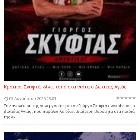
Κράτησε Σκυφτά, δίνει τόπο στα νιάτα ο Δωτιέας Αγιάς
05 Αυγούστου 2026 23:03
Την ανανέωση της συνεργασίας με τον Γιώργο Σκυφτά ανακοίνωσε ο
Δωτιέας Αγιάς , που παράλληλα δίνει ιδιαίτερη βαρύτητα στα παιδιά
της Ακ...