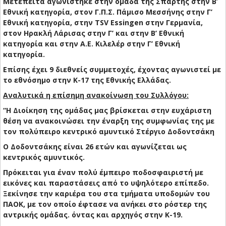
Μετέπειτα αγωνίστηκε στην ομάδα της Σπάρτης στην Β’
Εθνική κατηγορία, στον Γ.Π.Σ. Πάμισο Μεσσήνης στην Γ’
Εθνική κατηγορία, στην TSV Essingen στην Γερμανία,
στον Ηρακλή Λάρισας στην Γ’ και στην Β’ Εθνική
κατηγορία και στην Α.Ε. Κιλελέρ στην Γ’ Εθνική
κατηγορία.
Επίσης έχει 9 διεθνείς συμμετοχές, έχοντας αγωνιστεί με
το εθνόσημο στην Κ-17 της Εθνικής Ελλάδας.
Αναλυτικά η επίσημη ανακοίνωση του Συλλόγου:
“Η Διοίκηση της ομάδας μας βρίσκεται στην ευχάριστη
θέση να ανακοινώσει την έναρξη της συμφωνίας της με
τον πολύπειρο κεντρικό αμυντικό Στέργιο Δοδοντσάκη
Ο Δοδοντσάκης είναι 26 ετών και αγωνίζεται ως
κεντρικός αμυντικός.
Πρόκειται για έναν πολύ έμπειρο ποδοσφαιριστή με
εικόνες και παραστάσεις από το υψηλότερο επίπεδο.
Ξεκίνησε την καριέρα του στα τμήματα υποδομών του
ΠΑΟΚ, με τον οποίο έφτασε να ανήκει στο ρόστερ της
αντρικής ομάδας. όντας και αρχηγός στην Κ-19.