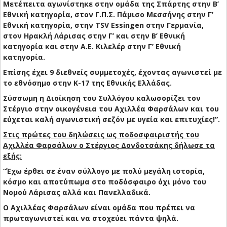
Μετέπειτα αγωνίστηκε στην ομάδα της Σπάρτης στην Β’
Εθνική κατηγορία, στον Γ.Π.Σ. Πάμισο Μεσσήνης στην Γ’
Εθνική κατηγορία, στην TSV Essingen στην Γερμανία,
στον Ηρακλή Λάρισας στην Γ’ και στην Β’ Εθνική
κατηγορία και στην Α.Ε. Κιλελέρ στην Γ’ Εθνική
κατηγορία.
Επίσης έχει 9 διεθνείς συμμετοχές, έχοντας αγωνιστεί με
το εθνόσημο στην Κ-17 της Εθνικής Ελλάδας.
Σύσσωμη η Διοίκηση του Συλλόγου καλωσορίζει τον
Στέργιο στην οικογένεια του Αχιλλέα Φαρσάλων και του
εύχεται καλή αγωνιστική σεζόν με υγεία και επιτυχίες!”.
Στις πρώτες του δηλώσεις ως ποδοσφαιριστής του
Αχιλλέα Φαρσάλων ο Στέργιος Δονδοτσάκης δήλωσε τα
εξής:
“Έχω έρθει σε έναν σύλλογο με πολύ μεγάλη ιστορία,
κόσμο και αποτύπωμα στο ποδόσφαιρο όχι μόνο του
Νομού Λάρισας αλλά και Πανελλαδικά.
Ο Αχιλλέας Φαρσάλων είναι ομάδα που πρέπει να
πρωταγωνιστεί και να στοχεύει πάντα ψηλά.