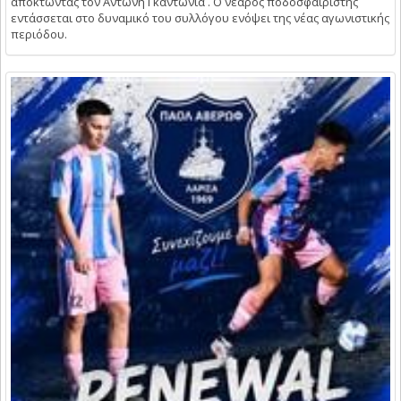
αποκτώντας τον Αντώνη Γκαντώνια . Ο νεαρός ποδοσφαιριστής
εντάσσεται στο δυναμικό του συλλόγου ενόψει της νέας αγωνιστικής
περιόδου.