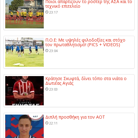
Ποιοι απαρτίζουν το ρόστερ της ΑΣΑ και το
τεχνικό επιτελείο
23:17
Π.Ο.Ε: Με υψηλές φιλοδοξίες και στόχο
τον πρωταθλητισμό! (PICS + VIDEOS)
23:04
Κράτησε Σκυφτά, δίνει τόπο στα νιάτα ο
Δωτιέας Αγιάς
23:03
Διπλή προσθήκη για τον ΑΟΤ
22:11