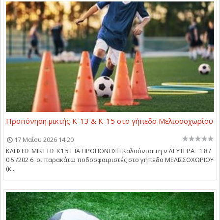
Προπόνηση μικτής Κ-13 & Κ-15 στο γήπεδο Μελισσοχωρίου
17 Μαΐου 2026 14:20
ΚΛΗΣΕΙΣ ΜΙΚΤ ΗΣ Κ1 5 Γ ΙΑ ΠΡΟΠΟΝΗΣΗ Καλούνται τη ν ΔΕΥΤΕΡΑ 1 8 /
0 5 /202 6 οι παρακάτω ποδοσφαιριστές στο γήπεδο ΜΕΛΙΣΣΟΧΩΡΙΟΥ
(κ...