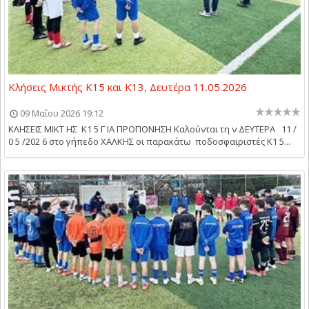
Κλήσεις Μικτής Κ15 και Κ13, Δευτέρα 11.05.2026
09 Μαΐου 2026 19:12
ΚΛΗΣΕΙΣ ΜΙΚΤ ΗΣ Κ1 5 Γ ΙΑ ΠΡΟΠΟΝΗΣΗ Καλούνται τη ν ΔΕΥΤΕΡΑ 11 /
0 5 /202 6 στο γήπεδο ΧΑΛΚΗΣ οι παρακάτω ποδοσφαιριστές Κ1 5...