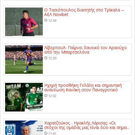
Ο Τασιόπουλος διαιτητής στο Τρίκαλα –
ΑΕΛ Novibet
12:54
Λίβερπουλ: Παίρνει δανεικό τον Αραούχο
από την Μπαρτσελόνα
12:30
Ηχηρή προσθήκη Γελάλη και σημαντική
ανανέωση Κανάκη στον Παναγροτικό
12:02
Καρατζούκος - Ηρακλής Λάρισας: «Οι
στόχοι της ομάδας μας είναι δύο και σημα...
11:41