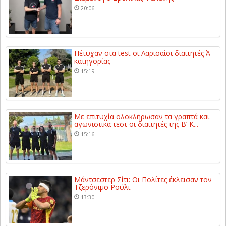
20:06
Πέτυχαν στα test οι Λαρισαίοι διαιτητές Ά
κατηγορίας
15:19
Με επιτυχία ολοκλήρωσαν τα γραπτά και
αγωνιστικά τεστ οι διαιτητές της Β’ Κ...
15:16
Μάντσεστερ Σίτι: Οι Πολίτες έκλεισαν τον
Τζερόνιμο Ρούλι
13:30