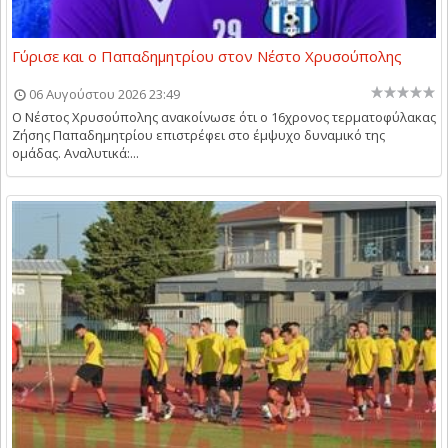
Γύρισε και ο Παπαδημητρίου στον Νέστο Χρυσούπολης
06 Αυγούστου 2026 23:49
Ο Νέστος Χρυσούπολης ανακοίνωσε ότι ο 16χρονος τερματοφύλακας
Ζήσης Παπαδημητρίου επιστρέφει στο έμψυχο δυναμικό της
ομάδας. Αναλυτικά:...