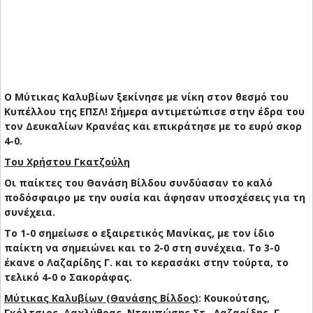
Ο Μύτικας Καλυβίων ξεκίνησε με νίκη στον θεσμό του
Κυπέλλου της ΕΠΣΛ! Σήμερα αντιμετώπισε στην έδρα του
τον Δευκαλίων Κρανέας και επικράτησε με το ευρύ σκορ
4-0.
Του Χρήστου Γκατζούλη
Οι παίκτες του Θανάση Βίλδου συνδύασαν το καλό
ποδόσφαιρο με την ουσία και άφησαν υποσχέσεις για τη
συνέχεια.
Το 1-0 σημείωσε ο εξαιρετικός Μανίκας, με τον ίδιο
παίκτη να σημειώνει και το 2-0 στη συνέχεια. Το 3-0
έκανε ο Λαζαρίδης Γ. και το κερασάκι στην τούρτα, το
τελικό 4-0 ο Σακοράφας.
Μύτικας Καλυβίων (Θανάσης Βίλδος)
: Κουκούτσης,
Γκόλτσιος, Δαχλύθρας, Νταμπώσης Στ., Λαζαρίδης, Γ.