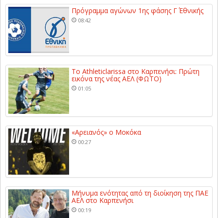
Πρόγραμμα αγώνων 1ης φάσης Γ΄ Εθνικής
08:42
Το Athleticlarissa στο Καρπενήσι: Πρώτη
εικόνα της νέας ΑΕΛ (ΦΩΤΟ)
01:05
«Αρειανός» ο Μοκόκα
00:27
Μήνυμα ενότητας από τη διοίκηση της ΠΑΕ
ΑΕΛ στο Καρπενήσι
00:19