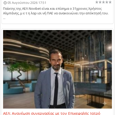
05 Αυγούστου 2026 17:51
Παίκτης της ΑΕΛ Novibet είναι και επίσημα ο 31χρονος Χρήστος
Αλμπάνης, μ ε τ η λαρ ισι νή ΠΑΕ να ανακοινώνει την απόκτησή του.
...
ΑΕΛ: Ανανέωση συνεργασίας με τον Επικεφαλής Ιατρό