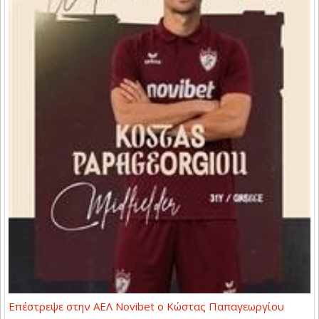
Επέστρεψε στην ΑΕΛ Novibet ο Κώστας Παπαγεωργίου