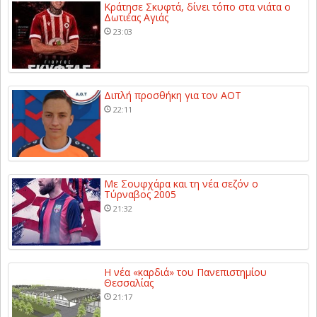
Κράτησε Σκυφτά, δίνει τόπο στα νιάτα ο
Δωτιέας Αγιάς
23:03
Διπλή προσθήκη για τον ΑΟΤ
22:11
Με Σουφχάρα και τη νέα σεζόν ο
Τύρναβος 2005
21:32
Η νέα «καρδιά» του Πανεπιστημίου
Θεσσαλίας
21:17