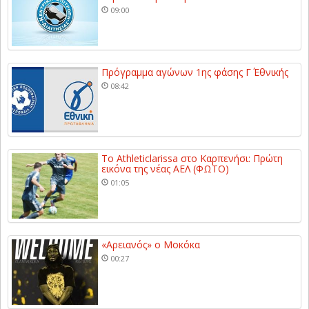
09:00
Πρόγραμμα αγώνων 1ης φάσης Γ΄ Εθνικής
08:42
Το Athleticlarissa στο Καρπενήσι: Πρώτη
εικόνα της νέας ΑΕΛ (ΦΩΤΟ)
01:05
«Αρειανός» ο Μοκόκα
00:27