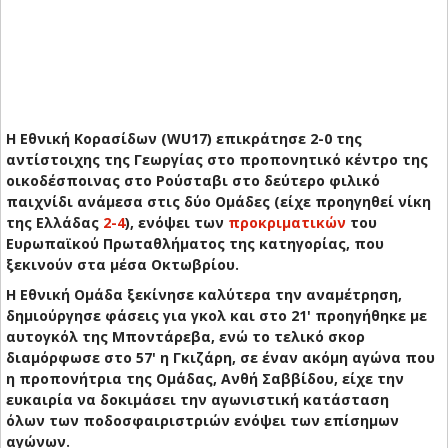
Η Εθνική Κορασίδων (WU17) επικράτησε 2-0 της
αντίστοιχης της Γεωργίας στο προπονητικό κέντρο της
οικοδέσποινας στο Ρούσταβι στο δεύτερο φιλικό
παιχνίδι ανάμεσα στις δύο Ομάδες (είχε προηγηθεί νίκη
της Ελλάδας
2-4
), ενόψει των
προκριματικών
του
Ευρωπαϊκού Πρωταθλήματος της κατηγορίας, που
ξεκινούν στα μέσα Οκτωβρίου.
Η Εθνική Ομάδα ξεκίνησε καλύτερα την αναμέτρηση,
δημιούργησε φάσεις για γκολ και στο 21' προηγήθηκε με
αυτογκόλ της Μποντάρεβα, ενώ το τελικό σκορ
διαμόρφωσε στο 57' η Γκιζάρη, σε έναν ακόμη αγώνα που
η προπονήτρια της Ομάδας, Ανθή Σαββίδου, είχε την
ευκαιρία να δοκιμάσει την αγωνιστική κατάσταση
όλων των ποδοσφαιριστριών ενόψει των επίσημων
αγώνων.