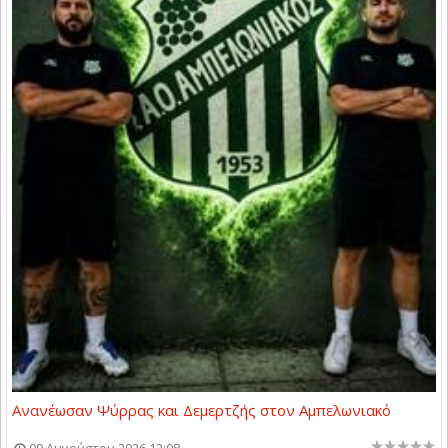
Ανανέωσαν Ψύρρας και Δεμερτζής στον Αμπελωνιακό