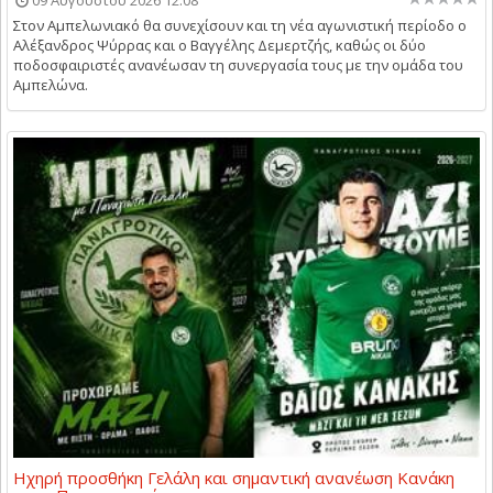
09 Αυγούστου 2026 12:08
Στον Αμπελωνιακό θα συνεχίσουν και τη νέα αγωνιστική περίοδο ο
Αλέξανδρος Ψύρρας και ο Βαγγέλης Δεμερτζής, καθώς οι δύο
ποδοσφαιριστές ανανέωσαν τη συνεργασία τους με την ομάδα του
Αμπελώνα.
Ηχηρή προσθήκη Γελάλη και σημαντική ανανέωση Κανάκη