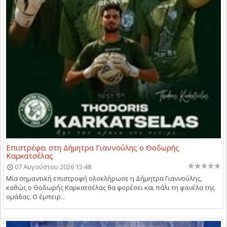
Επιστρέφει στη Δήμητρα Γιαννούλης ο Θοδωρής
Καρκατσέλας
07 Αυγούστου 2026 15:48
Μία σημαντική επιστροφή ολοκλήρωσε η Δήμητρα Γιαννούλης,
καθώς ο Θοδωρής Καρκατσέλας θα φορέσει και πάλι τη φανέλα της
ομάδας. Ο έμπειρ...