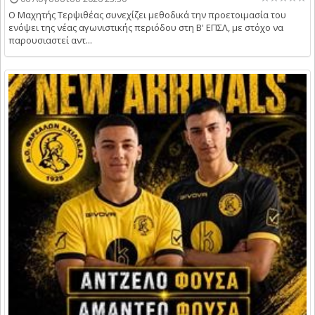
Ο Μαχητής Τερψιθέας συνεχίζει μεθοδικά την προετοιμασία του
ενόψει της νέας αγωνιστικής περιόδου στη Β' ΕΠΣΛ, με στόχο να
παρουσιαστεί αντ...