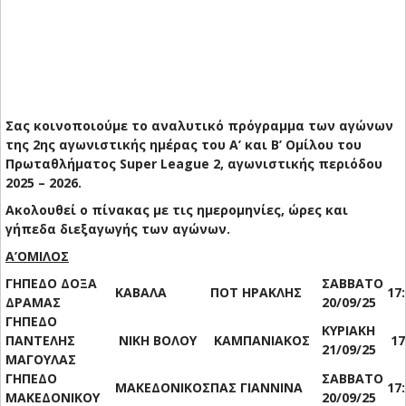
Σας κοινοποιούμε το αναλυτικό πρόγραμμα των αγώνων
της 2ης αγωνιστικής ημέρας του Α’ και B’ Ομίλου του
Πρωταθλήματος Super League 2, αγωνιστικής περιόδου
2025 – 2026.
Ακολουθεί ο πίνακας με τις ημερομηνίες, ώρες και
γήπεδα διεξαγωγής των αγώνων.
Α’ΟΜΙΛΟΣ
ΓΗΠΕΔΟ ΔΟΞΑ
ΣΑΒΒΑΤΟ
ΚΑBAΛΑ
ΠΟΤ ΗΡΑΚΛΗΣ
17
ΔΡΑΜΑΣ
20/09/25
ΓΗΠΕΔΟ
ΚΥΡΙΑΚΗ
ΠΑΝΤΕΛΗΣ
ΝΙΚΗ ΒΟΛΟΥ
ΚΑΜΠΑΝΙΑΚΟΣ
17
21/09/25
ΜΑΓΟΥΛΑΣ
ΓΗΠΕΔΟ
ΣΑΒΒΑΤΟ
ΜΑΚΕΔΟΝΙΚΟΣ
ΠΑΣ ΓΙΑΝΝΙΝΑ
17
ΜΑΚΕΔΟΝΙΚΟΥ
20/09/25