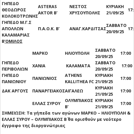
ΓΗΠΕΔΟ
ΑSTERAS
NEΣΤΟΣ
ΚΥΡΙΑΚΗ
ΘΕΟΔΩΡΟΣ
17
AKTOR B’
ΧΡΥΣΟΥΠΟΛΗΣ
21/09/25
ΚΟΛΟΚΟΤΡΩΝΗΣ
ΓΗΠΕΔΟ Μ.Γ.Σ
ΣΑΒΒΑΤΟ
ΑΠΟΛΛΩΝ
Π.Α.Ο.Κ. Β’
ΑΝΑΓ.ΚΑΡΔΙΤΣΑΣ
17
20/09/25
ΚΑΛΑΜΑΡΙΑΣ
B
’ΟΜΙΛΟΣ
ΣΑΒΒΑΤΟ
MAΡΚΟ
ΗΛΙΟΥΠΟΛΗ
17:00
20/09/25
ΓΗΠΕΔΟ
ΣΑΒΒΑΤΟ
ΧΑΝΙΑ
ΚΑΛΑΜΑΤΑ
17:00
ΠΕΡΙΒΟΛΙΩΝ
20/09/25
ΓΗΠΕΔΟ
ATHENS
ΚΥΡΙΑΚΗ
ΠΑΝΙΩΝΙΟΣ
17:00
ΠΑΝΙΩΝΙΟΥ
KALLITHEA FC
21/09/25
ΚΥΡΙΑΚΗ
ΔΑΚ ΑΡΓΟΥΣ
ΠΑΝΑΡΓΕΙΑΚΟΣ
ΑΙΓΑΛΕΩ
17:00
21/09/25
ΟΛΥΜΠΙΑΚΟΣ
ΚΥΡΙΑΚΗ
ΕΛΛΑΣ ΣΥΡΟΥ
17:00
Β’
21/09/25
ΣΗΜΕΙΩΣΗ: Τα γήπεδα των αγώνων ΜΑΡΚΟ – ΗΛΙΟΥΠΟΛΗ &
ΕΛΛΑΣ ΣΥΡΟΥ – ΟΛΥΜΠΙΑΚΟΣ Β΄ θα ορισθούν με νεότερο
έγγραφο της διοργανώτριας