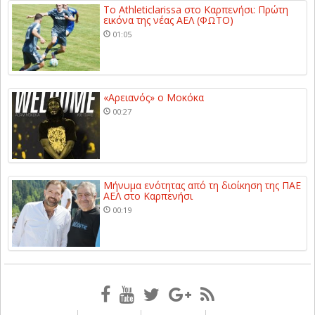
Το Athleticlarissa στο Καρπενήσι: Πρώτη
εικόνα της νέας ΑΕΛ (ΦΩΤΟ)
01:05
«Αρειανός» ο Μοκόκα
00:27
Μήνυμα ενότητας από τη διοίκηση της ΠΑΕ
ΑΕΛ στο Καρπενήσι
00:19