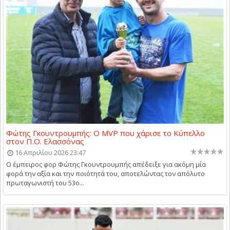
Φώτης Γκουντρουμπής: Ο MVP που χάρισε το Κύπελλο
στον Π.Ο. Ελασσόνας
16 Απριλίου 2026 23:47
Ο έμπειρος φορ Φώτης Γκουντρουμπής απέδειξε για ακόμη μία
φορά την αξία και την ποιότητά του, αποτελώντας τον απόλυτο
πρωταγωνιστή του 53ο...