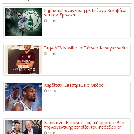
Σημαντική ανανέωση με Γιώργο Κακαβίτση
για τον Σμόλικα
13:19
Στην ΑΕΛ Novibet ο Γιάννης Καραγιαννίδης
13:15
Καρδίτσα: Επέστρεψε ο Οκόρο
10:58
Ινφαντίνο: Η ποδοσφαιρική ομοσπονδία
της Αργεντινής στηρίζει τον πρόεδρο τη...
10:15