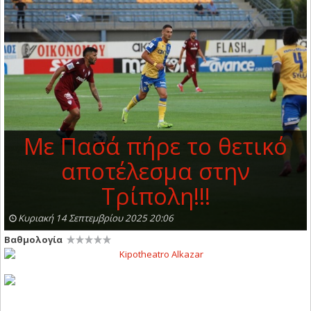
Με Πασά πήρε το θετικό
αποτέλεσμα στην
Τρίπολη!!!
Κυριακή 14 Σεπτεμβρίου 2025 20:06
Βαθμολογία