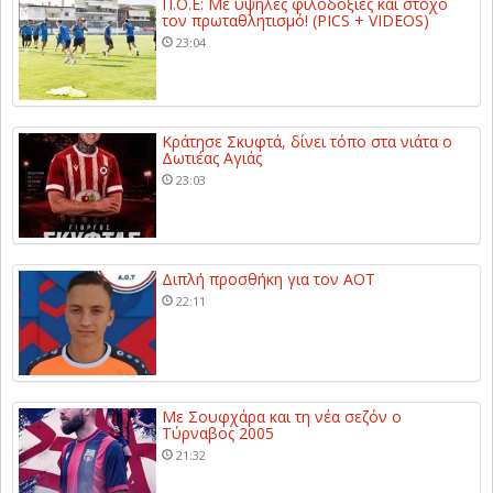
Π.Ο.Ε: Με υψηλές φιλοδοξίες και στόχο
τον πρωταθλητισμό! (PICS + VIDEOS)
23:04
Κράτησε Σκυφτά, δίνει τόπο στα νιάτα ο
Δωτιέας Αγιάς
23:03
Διπλή προσθήκη για τον ΑΟΤ
22:11
Με Σουφχάρα και τη νέα σεζόν ο
Τύρναβος 2005
21:32