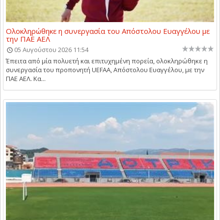
Ολοκληρώθηκε η συνεργασία του Απόστολου Ευαγγέλου με
την ΠΑΕ ΑΕΛ
05 Αυγούστου 2026 11:54
Έπειτα από μία πολυετή και επιτυχημένη πορεία, ολοκληρώθηκε η
συνεργασία του προπονητή UEFAA, Απόστολου Ευαγγέλου, με την
ΠΑΕ ΑΕΛ. Κα...