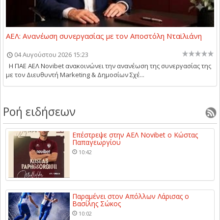
ΑΕΛ: Ανανέωση συνεργασίας με τον Αποστόλη Νταϊλιάνη
04 Αυγούστου 2026 15:23
Η ΠΑΕ ΑΕΛ Novibet ανακοινώνει την ανανέωση της συνεργασίας της
με τον Διευθυντή Marketing & Δημοσίων Σχέ...
Ροή ειδήσεων
Επέστρεψε στην ΑΕΛ Novibet ο Κώστας
Παπαγεωργίου
10:42
Παραμένει στον Απόλλων Λάρισας ο
Βασίλης Σώκος
10:02