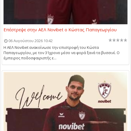
Επέστρεψε στην ΑΕΛ Novibet ο Κώστας Παπαγεωργίου
06 Αυγούστου 2026 10:42
Η ΑΕΛ Novibet ανακοίνωσε την επιστροφή του Κώστα
Παπαγεωργίου, με τον 31χρονο μέσο να φορά ξανά τα βυσσινί. Ο
έμπειρος ποδοσφαιριστής ε...