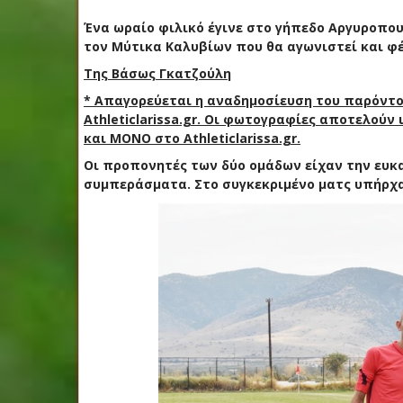
Ένα ωραίο φιλικό έγινε στο γήπεδο Αργυροπου
τον Μύτικα Καλυβίων που θα αγωνιστεί και φέτ
Της Βάσως Γκατζούλη
* Απαγορεύεται η αναδημοσίευση του παρόντος
Athleticlarissa.gr. Οι φωτογραφίες αποτελούν
και ΜΟΝΟ στο Athleticlarissa.gr.
Οι προπονητές των δύο ομάδων είχαν την ευκα
συμπεράσματα. Στο συγκεκριμένο ματς υπήρχα