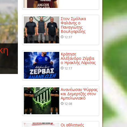
Στον Σμόλικα
Φαλάνης ο
Παναγιώτης
Βουλγαρίδης
12:37
κη
Κράτησε
Αλέξανδρο Ζέρβα
ο Ηρακλής Λάρισας
12:17
Ανανέωσαν Ψύρρας
και Δεμερτζής στον
Αμπελωνιακό
12:08
Οι αθλητικές