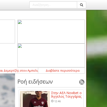
ν Αμπελωνιακό
00:00
-
Οι αθλητικές μεταδόσεις της Κυριακής (9/8)
Διαβάστε περισσότερα
20:
Ροή ειδήσεων
Στην ΑΕΛ Novibet ο
Άγγελος Τσιγγάρας
12:46