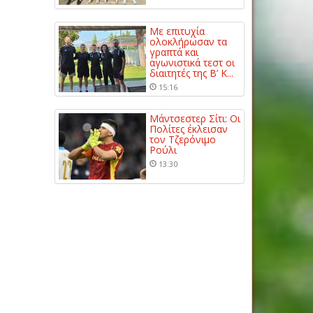
Με επιτυχία
ολοκλήρωσαν τα
γραπτά και
αγωνιστικά τεστ οι
διαιτητές της Β’ Κ...
15:16
Μάντσεστερ Σίτι: Οι
Πολίτες έκλεισαν
τον Τζερόνιμο
Ρούλι
13:30