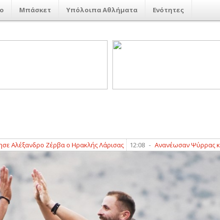
ο
Μπάσκετ
Υπόλοιπα Αθλήματα
Ενότητες
βα ο Ηρακλής Λάρισας
12:08
-
Ανανέωσαν Ψύρρας και Δεμερτζής στο