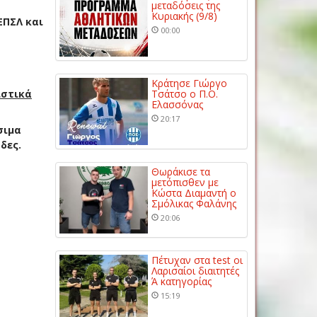
μεταδόσεις της
Κυριακής (9/8)
ΕΠΣΛ και
00:00
Κράτησε Γιώργο
ιστικά
Τσάτσο ο Π.Ο.
Ελασσόνας
20:17
σιμα
δες.
Θωράκισε τα
μετόπισθεν με
Κώστα Διαμαντή ο
Σμόλικας Φαλάνης
20:06
Πέτυχαν στα test οι
Λαρισαίοι διαιτητές
Ά κατηγορίας
15:19