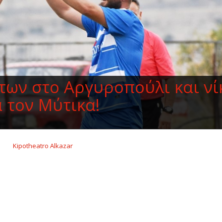
ων στο Αργυροπούλι και νί
α τον Μύτικα!