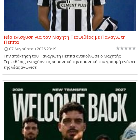
Νέα ενίσχυση για τον Μαχητή Τερψιθέας με Παναγιώτη
Πέππα
07 Αυγούστου 2026 23:19
Την απόκτηση του Παναγιώτη Πέππα ανακοίνωσε ο Μαχητής
Τερψιθέας , ενισχύοντας σημαντικά την αμυντική του γραμμή ενόψει
της νέας αγωνιστ...