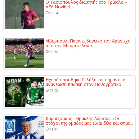
Ο Τασιόπουλος διαιτητής στο Τρίκαλα –
ΑΕΛ Novibet
12:54
Λίβερπουλ: Παίρνει δανεικό τον Αραούχο
από την Μπαρτσελόνα
12:30
Ηχηρή προσθήκη Γελάλη και σημαντική
ανανέωση Κανάκη στον Παναγροτικό
12:02
Καρατζούκος - Ηρακλής Λάρισας: «Οι
στόχοι της ομάδας μας είναι δύο και σημα...
11:41