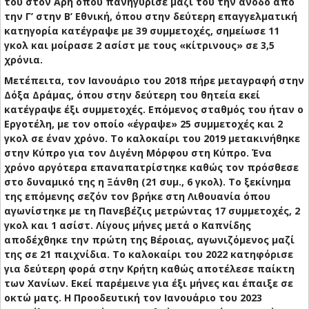
του στον Αρη όπου πανηγύρισε μαζί του την άνοδο από
την Γ’ στην Β’ Εθνική, όπου στην δεύτερη επαγγελματική
κατηγορία κατέγραψε με 39 συμμετοχές, σημείωσε 11
γκολ και μοίρασε 2 ασίστ με τους «κίτρινους» σε 3,5
χρόνια.
Μετέπειτα, τον Ιανουάριο του 2018 πήρε μεταγραφή στην
Δόξα Δράμας, όπου στην δεύτερη του θητεία εκεί
κατέγραψε έξι συμμετοχές. Επόμενος σταθμός του ήταν ο
Εργοτέλη, με τον οποίο «έγραψε» 25 συμμετοχές και 2
γκολ σε έναν χρόνο. Το καλοκαίρι του 2019 μετακινήθηκε
στην Κύπρο για τον Διγένη Μόρφου στη Κύπρο. Ένα
χρόνο αργότερα επαναπατρίστηκε καθώς τον πρόσθεσε
στο δυναμικό της η Ξάνθη (21 συμ., 6 γκολ). Το ξεκίνημα
της επόμενης σεζόν τον βρήκε στη Λιθουανία όπου
αγωνίστηκε με τη Πανεβέζις μετρώντας 17 συμμετοχές, 2
γκολ και 1 ασίστ. Λίγους μήνες μετά ο Καπνίδης
αποδέχθηκε την πρώτη της Βέροιας, αγωνιζόμενος μαζί
της σε 21 παιχνίδια. Το καλοκαίρι του 2022 κατηφόρισε
για δεύτερη φορά στην Κρήτη καθώς αποτέλεσε παίκτη
των Χανίων. Εκεί παρέμεινε για έξι μήνες και έπαιξε σε
οκτώ ματς. Η Προοδευτική τον Ιανουάριο του 2023