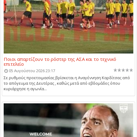
Ποιοι απαρτίζουν το ρόστερ της ΑΣΑ και το τεχνικό
επιτελείο
05 Αυγούστου 2026 23:17
Σε ρυθμούς προετοιμασίας βρίσκεται η Αναγέννηση Καρδίτσας από
το απόγευμα της Δευτέρας , καθώς μετά από εβδομάδες όπου
κυριάρχησε η αγωνία...