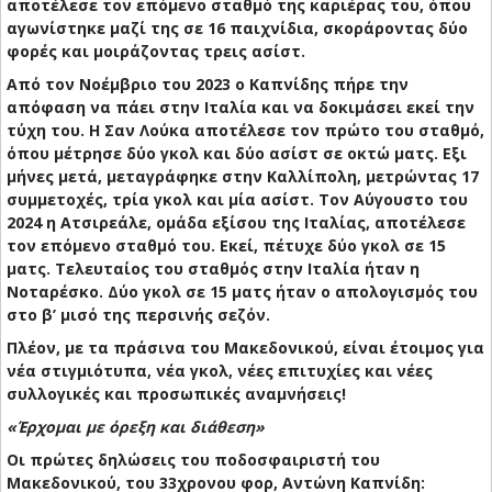
αποτέλεσε τον επόμενο σταθμό της καριέρας του, όπου
αγωνίστηκε μαζί της σε 16 παιχνίδια, σκοράροντας δύο
φορές και μοιράζοντας τρεις ασίστ.
Από τον Νοέμβριο του 2023 ο Καπνίδης πήρε την
απόφαση να πάει στην Ιταλία και να δοκιμάσει εκεί την
τύχη του. Η Σαν Λούκα αποτέλεσε τον πρώτο του σταθμό,
όπου μέτρησε δύο γκολ και δύο ασίστ σε οκτώ ματς. Εξι
μήνες μετά, μεταγράφηκε στην Καλλίπολη, μετρώντας 17
συμμετοχές, τρία γκολ και μία ασίστ. Τον Αύγουστο του
2024 η Ατσιρεάλε, ομάδα εξίσου της Ιταλίας, αποτέλεσε
τον επόμενο σταθμό του. Εκεί, πέτυχε δύο γκολ σε 15
ματς. Τελευταίος του σταθμός στην Ιταλία ήταν η
Νοταρέσκο. Δύο γκολ σε 15 ματς ήταν ο απολογισμός του
στο β’ μισό της περσινής σεζόν.
Πλέον, με τα πράσινα του Μακεδονικού, είναι έτοιμος για
νέα στιγμιότυπα, νέα γκολ, νέες επιτυχίες και νέες
συλλογικές και προσωπικές αναμνήσεις!
«Έρχομαι με όρεξη και διάθεση»
Οι πρώτες δηλώσεις του ποδοσφαιριστή του
Μακεδονικού, του 33χρονου φορ, Αντώνη Καπνίδη: