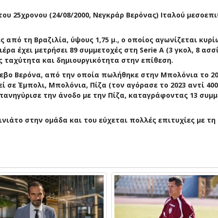
ου 25χρονου (24/08/2000, Νεγκράρ Βερόνας) Ιταλού μεσοεπ
ς από τη Βραζιλία, ύψους 1,75 μ., ο οποίος αγωνίζεται κυρί
έρα έχει μετρήσει 89 συμμετοχές στη Serie A (3 γκολ, 8 ασσ
τας ταχύτητα και δημιουργικότητα στην επίθεση.
ίεβο Βερόνα, από την οποία πωλήθηκε στην Μπολόνια το 20
ί σε Έμπολι, Μπολόνια, Πίζα (τον αγόρασε το 2023 αντί 400
πανηγύρισε την άνοδο με την Πίζα, καταγράφοντας 13 συμ
ινιάτο στην ομάδα και του εύχεται πολλές επιτυχίες με τ