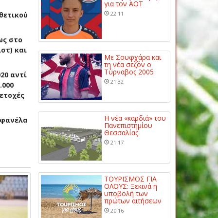
για τον ΑΟΤ
22:11
ιθετικού
ως στο
ίστ) και
Με Σουφχάρα και
τη νέα σεζόν ο
Τύρναβος 2005
20 αντί
21:32
.000
μετοχές
Η νέα «καρδιά» του
η φανέλα
Πανεπιστημίου
Θεσσαλίας
21:17
ΤΟΥΡΙΣΜΟΣ ΓΙΑ
ΟΛΟΥΣ: Ξεκινά η
υποβολή των
πρώτων αιτήσεων
20:16