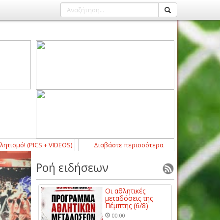
 (PICS + VIDEOS)
23:03
-
Κράτησε Σκυφτά, δίνει τόπο στα νιάτα ο Δωτιέ
Διαβάστε περισσότερα
Ροή ειδήσεων
Οι αθλητικές
μεταδόσεις της
Πέμπτης (6/8)
00:00