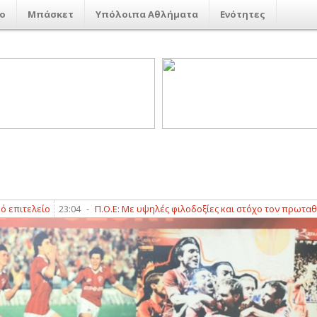
ο
Μπάσκετ
Υπόλοιπα Αθλήματα
Ενότητες
λείο
23:04
-
Π.Ο.Ε: Με υψηλές φιλοδοξίες και στόχο τον πρωταθλητισμό!