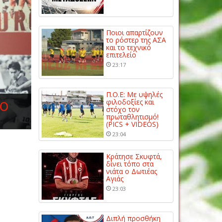
Ποιοι απαρτίζουν
το ρόστερ της ΑΣΑ
και το τεχνικό
επιτελείο
23:17
Π.Ο.Ε: Με υψηλές
το
φιλοδοξίες και
στόχο τον
πρωταθλητισμό!
(PICS + VIDEOS)
23:04
Κράτησε Σκυφτά,
δίνει τόπο στα
νιάτα ο Δωτιέας
Αγιάς
23:03
Διπλή προσθήκη