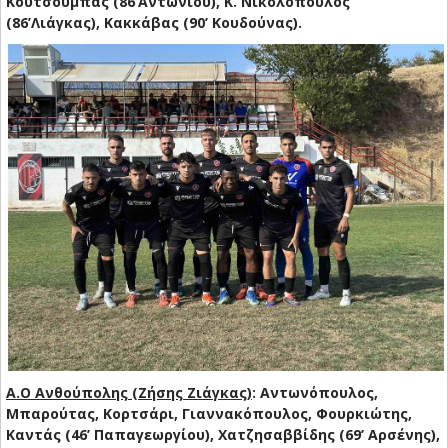
Κουτσούμπας (86’Αντωνίου), Κ. Νικολόπουλος
(86’Λιάγκας), Κακκάβας (90’ Κουδούνας).
Α.Ο Ανθούπολης (Ζήσης Ζιάγκας)
: Αντωνόπουλος,
Μπαρούτας, Κορτσάρι, Γιαννακόπουλος, Φουρκιώτης,
Καντάς (46’ Παπαγεωργίου), Χατζησαββίδης (69’ Αρσένης),