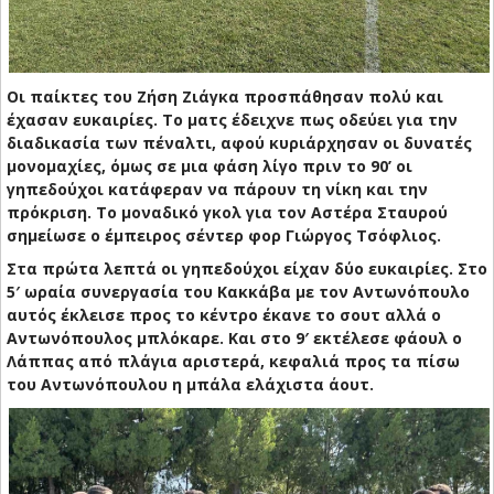
Οι παίκτες του Ζήση Ζιάγκα προσπάθησαν πολύ και
έχασαν ευκαιρίες. Το ματς έδειχνε πως οδεύει για την
διαδικασία των πέναλτι, αφού κυριάρχησαν οι δυνατές
μονομαχίες, όμως σε μια φάση λίγο πριν το 90’ οι
γηπεδούχοι κατάφεραν να πάρουν τη νίκη και την
πρόκριση. Το μοναδικό γκολ για τον Αστέρα Σταυρού
σημείωσε ο έμπειρος σέντερ φορ Γιώργος Τσόφλιος.
Στα πρώτα λεπτά οι γηπεδούχοι είχαν δύο ευκαιρίες. Στο
5′ ωραία συνεργασία του Κακκάβα με τον Αντωνόπουλο
αυτός έκλεισε προς το κέντρο έκανε το σουτ αλλά ο
Αντωνόπουλος μπλόκαρε. Και στο 9′ εκτέλεσε φάουλ ο
Λάππας από πλάγια αριστερά, κεφαλιά προς τα πίσω
του Αντωνόπουλου η μπάλα ελάχιστα άουτ.