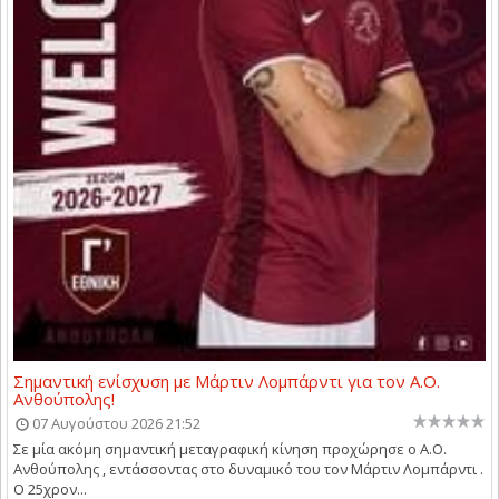
Σημαντική ενίσχυση με Μάρτιν Λομπάρντι για τον Α.Ο.
Ανθούπολης!
07 Αυγούστου 2026 21:52
Σε μία ακόμη σημαντική μεταγραφική κίνηση προχώρησε ο Α.Ο.
Ανθούπολης , εντάσσοντας στο δυναμικό του τον Μάρτιν Λομπάρντι .
Ο 25χρον...