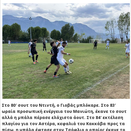
Στο 80′ σουτ του Ντιντή, ο Γιοβάς μπλόκαρε. Στο 83′
ωραία προσωπική ενέργεια του Μανιώτη, έκανε το σουτ
αλλά η μπάλα πέρασε ελάχιστα άουτ. Στο 84′ εκτέλεση
πλαγίου για τον Αστέρα, κεφαλιά του Κακκάβα προς τα
πίσω, η μπάλα έφτασε στον Τσόφλιο ο οποίος έκανε το