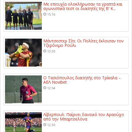
Με επιτυχία ολοκλήρωσαν τα γραπτά και
αγωνιστικά τεστ οι διαιτητές της Β’ Κ...
15:16
Μάντσεστερ Σίτι: Οι Πολίτες έκλεισαν τον
Τζερόνιμο Ρούλι
13:30
Ο Τασιόπουλος διαιτητής στο Τρίκαλα –
ΑΕΛ Novibet
12:54
Λίβερπουλ: Παίρνει δανεικό τον Αραούχο
από την Μπαρτσελόνα
12:30