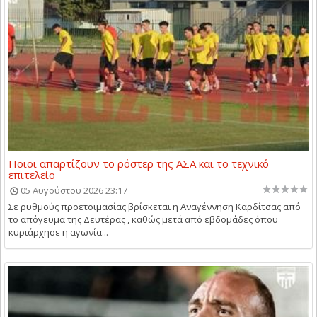
Ποιοι απαρτίζουν το ρόστερ της ΑΣΑ και το τεχνικό
επιτελείο
05 Αυγούστου 2026 23:17
Σε ρυθμούς προετοιμασίας βρίσκεται η Αναγέννηση Καρδίτσας από
το απόγευμα της Δευτέρας , καθώς μετά από εβδομάδες όπου
κυριάρχησε η αγωνία...