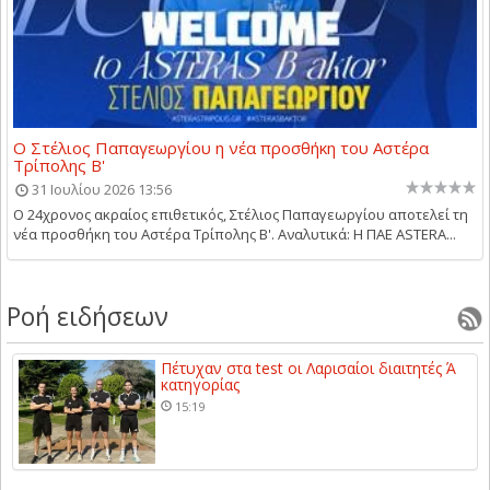
Ο Στέλιος Παπαγεωργίου η νέα προσθήκη του Αστέρα
Τρίπολης Β'
31 Ιουλίου 2026 13:56
Ο 24χρονος ακραίος επιθετικός, Στέλιος Παπαγεωργίου αποτελεί τη
νέα προσθήκη του Αστέρα Τρίπολης Β'. Αναλυτικά: Η ΠΑΕ ASTERA...
Ροή ειδήσεων
Πέτυχαν στα test οι Λαρισαίοι διαιτητές Ά
κατηγορίας
15:19