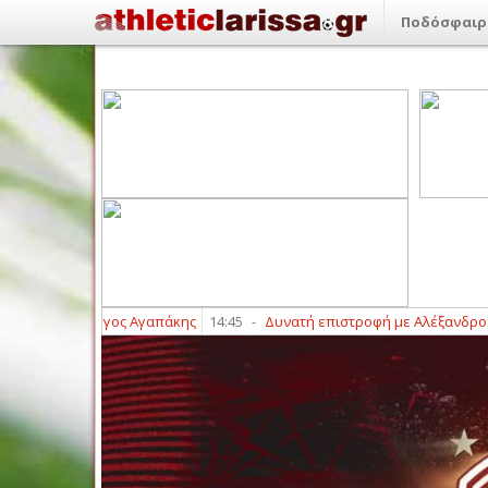
Ποδόσφαιρ
bet ο Γιώργος Αγαπάκης
14:45
-
Δυνατή επιστροφή με Αλέξανδρο Τσούτσ