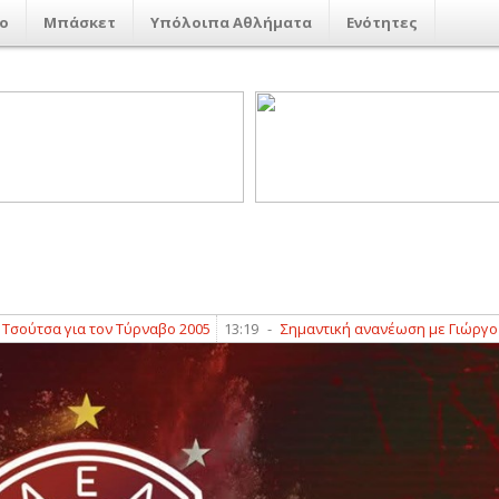
ο
Μπάσκετ
Υπόλοιπα Αθλήματα
Ενότητες
α για τον Τύρναβο 2005
13:19
-
Σημαντική ανανέωση με Γιώργο Κακαβί