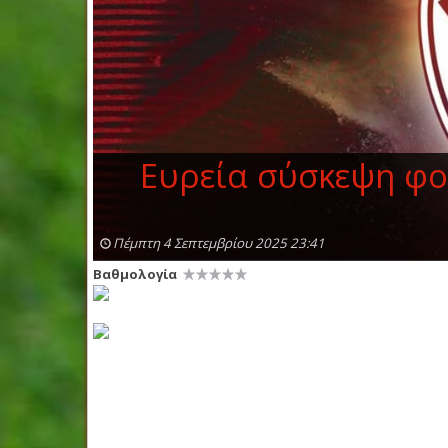
Ευρεία σύσκεψη φο
Πέμπτη 4 Σεπτεμβρίου 2025 23:41
Βαθμολογία