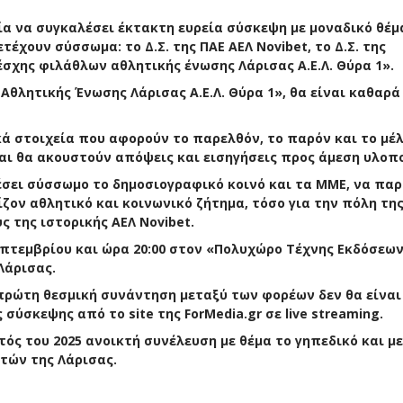
α να συγκαλέσει έκτακτη ευρεία σύσκεψη με μοναδικό θέμ
τέχουν σύσσωμα: το Δ.Σ. της ΠΑΕ ΑΕΛ Novibet, το Δ.Σ. της
λέσχης φιλάθλων αθλητικής ένωσης Λάρισας Α.Ε.Λ. Θύρα 1».
θλητικής Ένωσης Λάρισας Α.Ε.Λ. Θύρα 1», θα είναι καθαρά
ά στοιχεία που αφορούν το παρελθόν, το παρόν και το μέ
αι θα ακουστούν απόψεις και εισηγήσεις προς άμεση υλοπ
αλέσει σύσσωμο το δημοσιογραφικό κοινό και τα ΜΜΕ, να πα
ίζον αθλητικό και κοινωνικό ζήτημα, τόσο για την πόλη τη
 της ιστορικής ΑΕΛ Novibet.
επτεμβρίου και ώρα 20:00 στον «Πολυχώρο Τέχνης Εκδόσεω
Λάρισας.
πρώτη θεσμική συνάντηση μεταξύ των φορέων δεν θα είναι
ύσκεψης από το site της ForMedia.gr σε live streaming.
τός του 2025 ανοικτή συνέλευση με θέμα το γηπεδικό και με
τών της Λάρισας.