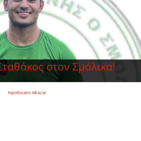
ταθάκος στον Σμόλικα!