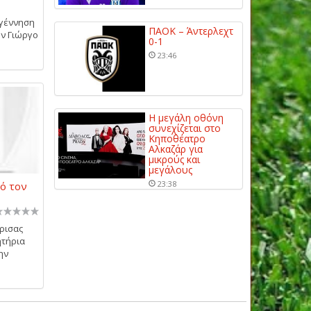
αγέννηση
ΠΑΟΚ – Άντερλεχτ
ον Γιώργο
0-1
23:46
Η μεγάλη οθόνη
συνεχίζεται στο
Κηποθέατρο
Αλκαζάρ για
μικρούς και
μεγάλους
23:38
ό τον
ρισας
ητήρια
ην