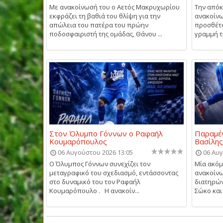
Με ανακοίνωσή του ο Αετός Μακρυχωρίου
Την απόκ
εκφράζει τη βαθιά του θλίψη για την
ανακοίνω
απώλεια του πατέρα του πρώην
προσθέτο
ποδοσφαιριστή της ομάδας, Θάνου ...
γραμμή τη
Στον Όλυμπο Γόννων ο Ραφαήλ
Παραμέν
Κουμαρόπουλος
Βασίλη
06 Αυγούστου 2026 13:05
06 Αυγ
Ο Όλυμπος Γόννων συνεχίζει τον
Μία ακό
μεταγραφικό του σχεδιασμό, εντάσσοντας
ανακοίνω
στο δυναμικό του τον Ραφαήλ
διατηρών
Κουμαρόπουλο . Η ανακοίν...
Σώκο και 