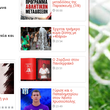
μεταδόσεις της
Παρασκευής (7/8)
λωνα
00:00
Έρχεται τριήμερο
κύμα ζέστης με
εία και
«40άρια»
23:54
Ο Ζορζίνιο στον
Πανσερραϊκό
23:51
Γύρισε και ο
Παπαδημητρίου
στον Νέστο
ή για
Χρυσούπολης
23:49