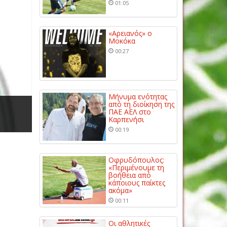
01:05
«Αρειανός» ο
Μοκόκα
00:27
Μήνυμα ενότητας
από τη διοίκηση της
ΠΑΕ ΑΕΛ στο
Καρπενήσι
00:19
Οφρυδόπουλος:
«Περιμένουμε τη
βοήθεια από
κάποιους παίκτες
ακόμα»
00:11
Οι αθλητικές