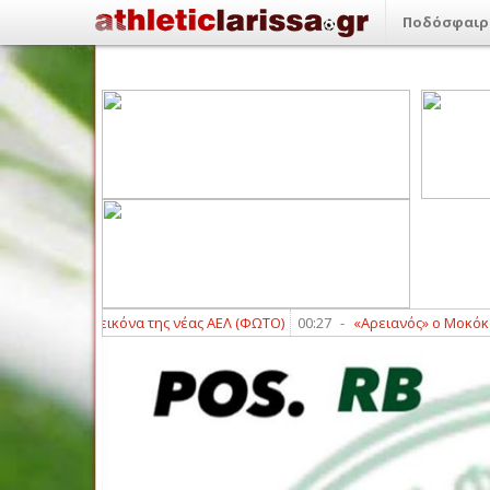
Ποδόσφαιρ
ι: Πρώτη εικόνα της νέας ΑΕΛ (ΦΩΤΟ)
00:27
-
«Αρειανός» ο Μοκόκα
00: