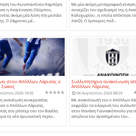
τηση του Κωνσταντίνου Καμπέρη
Με μία ακόμη μεταγραφική κίνηση
σε η Αναγέννηση Ολύμπου,
συνεχίζει τον σχεδιασμό της η Αν
ντας ακόμη μία λύση στη μεσαία
Καλοχωρίου , η οποία απέκτησε τ
ς. Ο 24χρονος μέ...
Χατζή. Ο έμπειρος ποδ...
ει στον Απόλλων Λάρισας ο
Συλλυπητήρια ανακοίνωση απ
ς Σώκος
Απόλλων Λάρισας
ούστου 2026 10:02
06 Αυγούστου 2026 08:29
μη ανανέωση συνεργασίας
Με ανακοίνωσή του ο Απόλλων Λά
σε ο Απόλλων Λάρισας,
εκφράζει τα ειλικρινή του συλλυπ
τας στο ρόστερ του τον Βασίλη
στον Θανάση Γιαννακόπουλο για τ
για τη νέα αγωνιστική περίο...
απώλεια του αγαπημένου του...