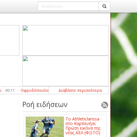
11
-
Οφρυδόπουλος: «Περιμένουμε τη βοήθεια από κάποιους παίκτες α
Διαβάστε περισσότερα
Ροή ειδήσεων
Το Athleticlarissa
στο Καρπενήσι:
Πρώτη εικόνα της
νέας ΑΕΛ (ΦΩΤΟ)