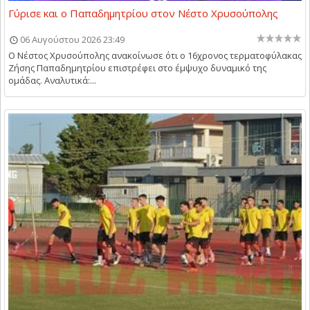
Γύρισε και ο Παπαδημητρίου στον Νέστο Χρυσούπολης
06 Αυγούστου 2026 23:49
Ο Νέστος Χρυσούπολης ανακοίνωσε ότι ο 16χρονος τερματοφύλακας
Ζήσης Παπαδημητρίου επιστρέφει στο έμψυχο δυναμικό της
ομάδας. Αναλυτικά:...