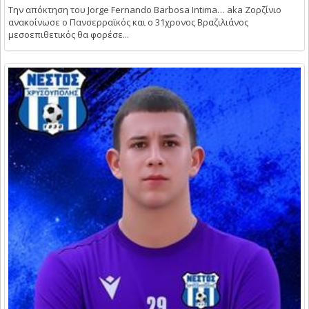
Την απόκτηση του Jorge Fernando Barbosa Intima… aka Ζορζίνιο
ανακοίνωσε ο Πανσερραϊκός και ο 31χρονος Βραζιλιάνος
μεσοεπιθετικός θα φορέσε...