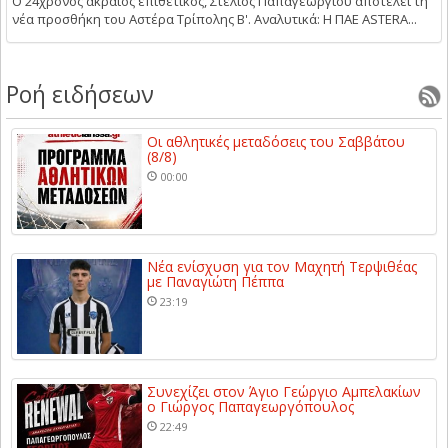
Ο 24χρονος ακραίος επιθετικός, Στέλιος Παπαγεωργίου αποτελεί τη
νέα προσθήκη του Αστέρα Τρίπολης Β'. Αναλυτικά: Η ΠΑΕ ASTERA...
Ροή ειδήσεων
Οι αθλητικές μεταδόσεις του Σαββάτου
(8/8)
00:00
Νέα ενίσχυση για τον Μαχητή Τερψιθέας
με Παναγιώτη Πέππα
23:19
Συνεχίζει στον Άγιο Γεώργιο Αμπελακίων
ο Γιώργος Παπαγεωργόπουλος
22:49