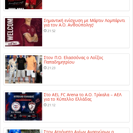
Σημαντική ενίσχυση με Μάρτιν Λομπάρντι
για τον Α.Ο. Ανθούπολης!
21:52
Στον Π.Ο. Ελασσόνας ο Λοΐζος
Παπαδημητρίου
21:23
Στο AEL FC Arena το Α.Ο. Τρίκαλα – ΑΕΛ
για το Κύπελλο Ελλάδας
21:12
Στον Ατρόμητο Αγίων Αναργύρων ο