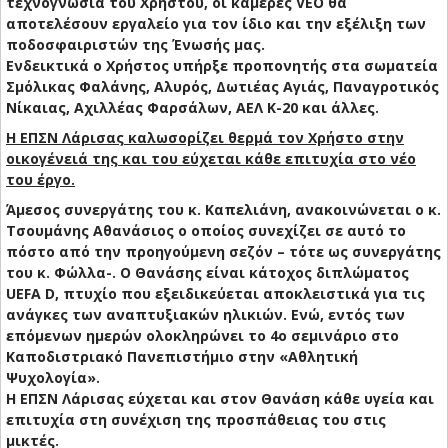
τεχνογνωσία του Χρήστου, οι κάμερες VEO θα
αποτελέσουν εργαλείο για τον ίδιο και την εξέλιξη των
ποδοσφαιριστών της Ένωσής μας.
Ενδεικτικά ο Χρήστος υπήρξε προπονητής στα σωματεία
Σμόλικας Φαλάνης, Αλυρός, Δωτιέας Αγιάς, Παναγροτικός
Νίκαιας, Αχιλλέας Φαρσάλων, ΑΕΛ Κ-20 και άλλες.
Η ΕΠΣΝ Λάρισας καλωσορίζει θερμά τον Χρήστο στην
οικογένειά της και του εύχεται κάθε επιτυχία στο νέο
του έργο.
Άμεσος συνεργάτης του κ. Καπελιάνη, ανακοινώνεται ο κ.
Τσουμάνης Αθανάσιος ο οποίος συνεχίζει σε αυτό το
πόστο από την προηγούμενη σεζόν – τότε ως συνεργάτης
του κ. Φώλλα-. Ο Θανάσης είναι κάτοχος διπλώματος
UEFA D, πτυχίο που εξειδικεύεται αποκλειστικά για τις
ανάγκες των αναπτυξιακών ηλικιών. Ενώ, εντός των
επόμενων ημερών ολοκληρώνει το 4ο σεμινάριο στο
Καποδιστριακό Πανεπιστήμιο στην «Αθλητική
Ψυχολογία».
Η ΕΠΣΝ Λάρισας εύχεται και στον Θανάση κάθε υγεία και
επιτυχία στη συνέχιση της προσπάθειας του στις
μικτές.