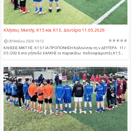
Κλήσεις Μικτής Κ15 και Κ13, Δευτέρα 11.05.2026
09 Μαΐου 2026 19:12
ΚΛΗΣΕΙΣ ΜΙΚΤ ΗΣ Κ1 5 Γ ΙΑ ΠΡΟΠΟΝΗΣΗ Καλούνται τη ν ΔΕΥΤΕΡΑ 11 /
0 5 /202 6 στο γήπεδο ΧΑΛΚΗΣ οι παρακάτω ποδοσφαιριστές Κ1 5...