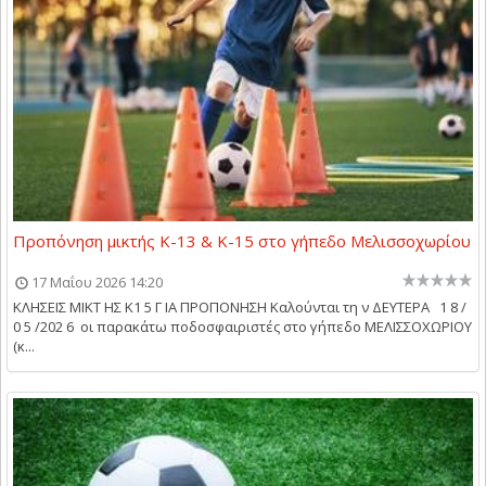
Προπόνηση μικτής Κ-13 & Κ-15 στο γήπεδο Μελισσοχωρίου
17 Μαΐου 2026 14:20
ΚΛΗΣΕΙΣ ΜΙΚΤ ΗΣ Κ1 5 Γ ΙΑ ΠΡΟΠΟΝΗΣΗ Καλούνται τη ν ΔΕΥΤΕΡΑ 1 8 /
0 5 /202 6 οι παρακάτω ποδοσφαιριστές στο γήπεδο ΜΕΛΙΣΣΟΧΩΡΙΟΥ
(κ...