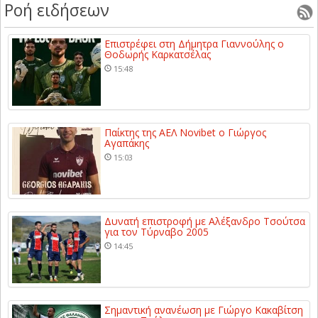
Ροή ειδήσεων
Επιστρέφει στη Δήμητρα Γιαννούλης ο
Θοδωρής Καρκατσέλας
15:48
Παίκτης της ΑΕΛ Novibet ο Γιώργος
Αγαπάκης
15:03
Δυνατή επιστροφή με Αλέξανδρο Τσούτσα
για τον Τύρναβο 2005
14:45
Σημαντική ανανέωση με Γιώργο Κακαβίτση