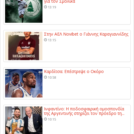
για τον Σμόλικα
13:19
Στην ΑΕΛ Novibet ο Γιάννης Καραγιαννίδης
13:15
Καρδίτσα: Επέστρεψε ο Οκόρο
10:58
Ινφαντίνο: Η ποδοσφαιρική ομοσπονδία
της Αργεντινής στηρίζει τον πρόεδρο τη...
10:15