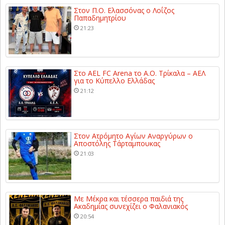
Στον Π.Ο. Ελασσόνας ο Λοΐζος
Παπαδημητρίου
21:23
Στο AEL FC Arena το Α.Ο. Τρίκαλα – ΑΕΛ
για το Κύπελλο Ελλάδας
21:12
Στον Ατρόμητο Αγίων Αναργύρων ο
Αποστόλης Τάρταμπουκας
21:03
Με Μέκρα και τέσσερα παιδιά της
Ακαδημίας συνεχίζει ο Φαλανιακός
20:54