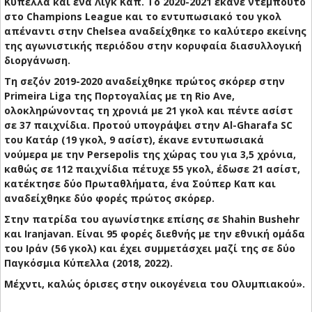
Κύπελλα και ένα Λιγκ Καπ. Το 2020-2021 έκανε ντεμπούτο
στο Champions League και το εντυπωσιακό του γκολ
απέναντι στην Chelsea αναδείχθηκε το καλύτερο εκείνης
της αγωνιστικής περιόδου στην κορυφαία διασυλλογική
διοργάνωση.
Τη σεζόν 2019-2020 αναδείχθηκε πρώτος σκόρερ στην
Primeira Liga της Πορτογαλίας με τη Rio Ave,
ολοκληρώνοντας τη χρονιά με 21 γκολ και πέντε ασίστ
σε 37 παιχνίδια. Προτού υπογράψει στην Al-Gharafa SC
του Κατάρ (19 γκολ, 9 ασίστ), έκανε εντυπωσιακά
νούμερα με την Persepolis της χώρας του για 3,5 χρόνια,
καθώς σε 112 παιχνίδια πέτυχε 55 γκολ, έδωσε 21 ασίστ,
κατέκτησε δύο Πρωταθλήματα, ένα Σούπερ Καπ και
αναδείχθηκε δύο φορές πρώτος σκόρερ.
Στην πατρίδα του αγωνίστηκε επίσης σε Shahin Bushehr
και Iranjavan. Είναι 95 φορές διεθνής με την εθνική ομάδα
του Ιράν (56 γκολ) και έχει συμμετάσχει μαζί της σε δύο
Παγκόσμια Κύπελλα (2018, 2022).
Μέχντι, καλώς όρισες στην οικογένεια του Ολυμπιακού».