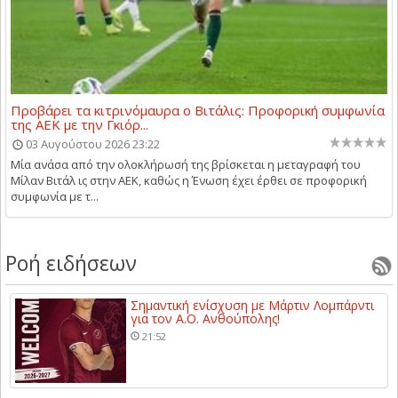
Προβάρει τα κιτρινόμαυρα ο Βιτάλις: Προφορική συμφωνία
της ΑΕΚ με την Γκιόρ...
03 Αυγούστου 2026 23:22
Μία ανάσα από την ολοκλήρωσή της βρίσκεται η μεταγραφή του
Μίλαν Βιτάλ ις στην ΑΕΚ, καθώς η Ένωση έχει έρθει σε προφορική
συμφωνία με τ...
Ροή ειδήσεων
Σημαντική ενίσχυση με Μάρτιν Λομπάρντι
για τον Α.Ο. Ανθούπολης!
21:52