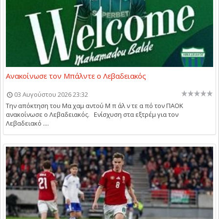
Ανακοίνωσε τον Μπάλντε ο Λεβαδειακός
03 Αυγούστου 2026 23:32
Την απόκτηση του Μα χαμ αντού Μ π άλ ν τε α πό τον ΠΑΟΚ
ανακοίνωσε ο Λεβαδειακός. Ενίσχυση στα εξτρέμ για τον
Λεβαδειακό ....