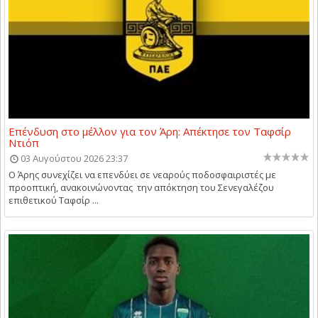
Επένδυση στο μέλλον για τον Άρη: Απέκτησε τον Ταφσίρ
Ντιόπ
03 Αυγούστου 2026 23:37
Ο Άρης συνεχίζει να επενδύει σε νεαρούς ποδοσφαιριστές με
προοπτική, ανακοινώνοντας την απόκτηση του Σενεγαλέζου
επιθετικού Ταφσίρ ...