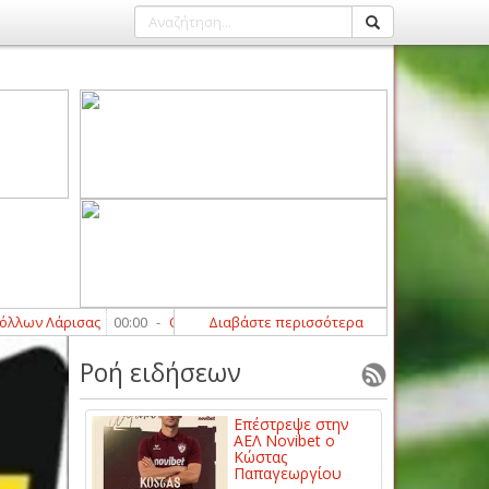
ας
00:00
-
Οι αθλητικές μεταδόσεις της Πέμπτης (6/8)
Διαβάστε περισσότερα
23:17
-
Ποιοι α
Ροή ειδήσεων
Επέστρεψε στην
ΑΕΛ Novibet ο
Κώστας
Παπαγεωργίου