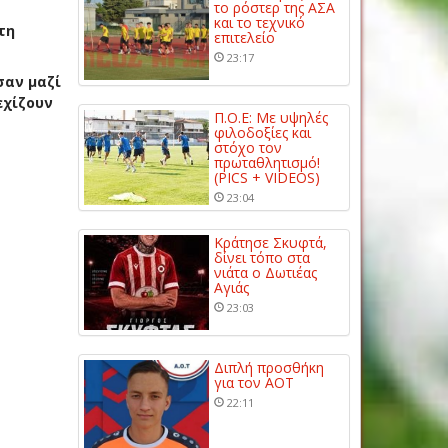
το ρόστερ της ΑΣΑ
και το τεχνικό
τη
επιτελείο
23:17
σαν μαζί
εχίζουν
Π.Ο.Ε: Με υψηλές
φιλοδοξίες και
στόχο τον
πρωταθλητισμό!
(PICS + VIDEOS)
23:04
Κράτησε Σκυφτά,
δίνει τόπο στα
νιάτα ο Δωτιέας
Αγιάς
23:03
Διπλή προσθήκη
για τον ΑΟΤ
22:11