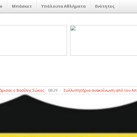
ο
Μπάσκετ
Υπόλοιπα Αθλήματα
Ενότητες
ίλης Σώκος
08:29
-
Συλλυπητήρια ανακοίνωση από τον Απόλλων Λάρισ