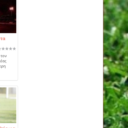
στα
 τον
ιέας
τερη