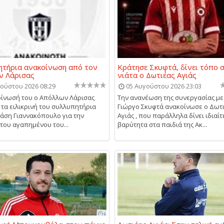
τήρια ανακοίνωση από τον
Κράτησε Σκυφτά, δίνει τόπο 
ν Λάρισας
νιάτα ο Δωτιέας Αγιάς
ούστου 2026 08:29
05 Αυγούστου 2026 23:03
ίνωσή του ο Απόλλων Λάρισας
Την ανανέωση της συνεργασίας με
 τα ειλικρινή του συλλυπητήρια
Γιώργο Σκυφτά ανακοίνωσε ο Δωτ
άση Γιαννακόπουλο για την
Αγιάς , που παράλληλα δίνει ιδιαί
του αγαπημένου του...
βαρύτητα στα παιδιά της Ακ...