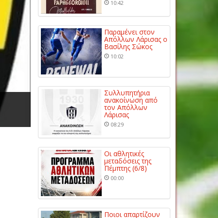
10:42
Παραμένει στον
Απόλλων Λάρισας ο
Βασίλης Σώκος
10:02
Συλλυπητήρια
ανακοίνωση από
τον Απόλλων
Λάρισας
08:29
Οι αθλητικές
μεταδόσεις της
Πέμπτης (6/8)
00:00
Ποιοι απαρτίζουν