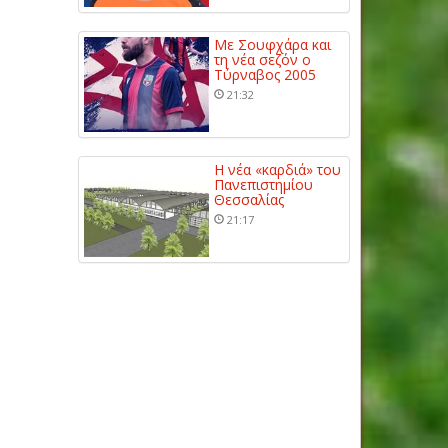
Με Σουφχάρα και
τη νέα σεζόν ο
Τύρναβος 2005
21:32
Η νέα «καρδιά» του
Πανεπιστημίου
Θεσσαλίας
21:17