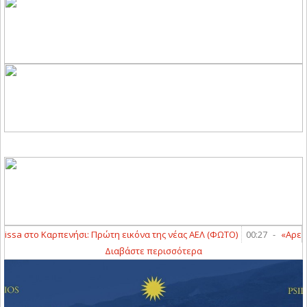
issa στο Καρπενήσι: Πρώτη εικόνα της νέας ΑΕΛ (ΦΩΤΟ)
00:27
-
«Αρειανό
Διαβάστε περισσότερα