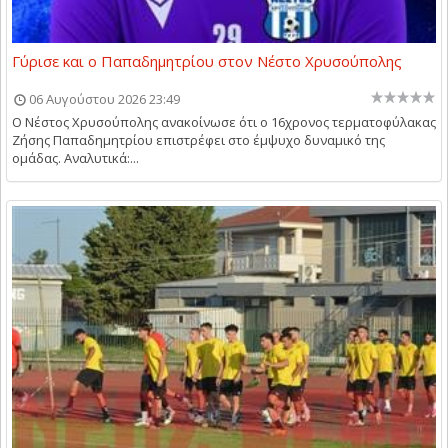
Γύρισε και ο Παπαδημητρίου στον Νέστο Χρυσούπολης
06 Αυγούστου 2026 23:49
Ο Νέστος Χρυσούπολης ανακοίνωσε ότι ο 16χρονος τερματοφύλακας
Ζήσης Παπαδημητρίου επιστρέφει στο έμψυχο δυναμικό της
ομάδας. Αναλυτικά:...