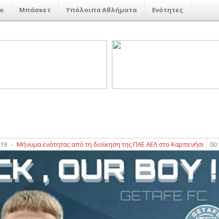
ο
Μπάσκετ
Υπόλοιπα Αθλήματα
Ενότητες
νυμα ενότητας από τη διοίκηση της ΠΑΕ ΑΕΛ στο Καρπενήσι
00:11
-
Οφ