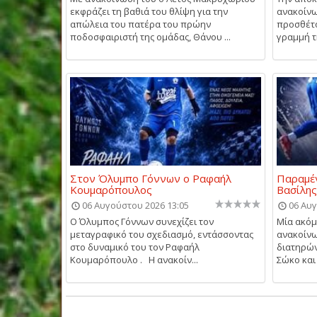
εκφράζει τη βαθιά του θλίψη για την
ανακοίνω
απώλεια του πατέρα του πρώην
προσθέτο
ποδοσφαιριστή της ομάδας, Θάνου ...
γραμμή τη
Στον Όλυμπο Γόννων ο Ραφαήλ
Παραμέν
Κουμαρόπουλος
Βασίλη
06 Αυγούστου 2026 13:05
06 Αυγ
Ο Όλυμπος Γόννων συνεχίζει τον
Μία ακό
μεταγραφικό του σχεδιασμό, εντάσσοντας
ανακοίνω
στο δυναμικό του τον Ραφαήλ
διατηρών
Κουμαρόπουλο . Η ανακοίν...
Σώκο και 