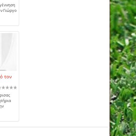
αγέννηση
ον Γιώργο
ό τον
ρισας
ητήρια
ην