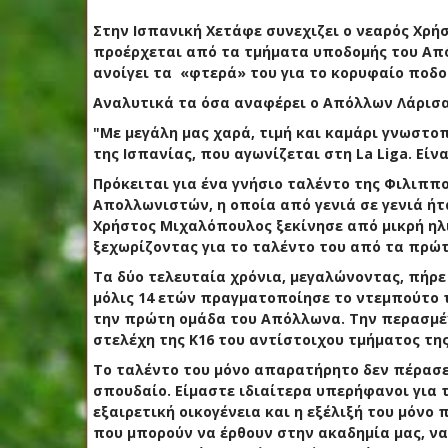
Στην Ισπανική Χετάφε συνεχιζει ο νεαρός Χρήσ
προέρχεται από τα τμήματα υποδομής του Απ
ανοίγει τα «φτερά» του για το κορυφαίο ποδ
Αναλυτικά τα όσα αναφέρει ο Απόλλων Λάρισ
"Με μεγάλη μας χαρά, τιμή και καμάρι γνωστ
της Ισπανίας, που αγωνίζεται στη La Liga. Είνα
Πρόκειται για ένα γνήσιο ταλέντο της Φιλιππ
Απολλωνιστών, η οποία από γενιά σε γενιά ήτ
Χρήστος Μιχαλόπουλος ξεκίνησε από μικρή ηλ
ξεχωρίζοντας για το ταλέντο του από τα πρώ
Τα δύο τελευταία χρόνια, μεγαλώνοντας, πήρε
μόλις 14 ετών πραγματοποίησε το ντεμπούτο 
την πρώτη ομάδα του Απόλλωνα. Την περασμέν
στελέχη της Κ16 του αντίστοιχου τμήματος της
Το ταλέντο του μόνο απαρατήρητο δεν πέρασε, 
σπουδαίο. Είμαστε ιδιαίτερα υπερήφανοι για τ
εξαιρετική οικογένεια και η εξέλιξή του μόνο 
που μπορούν να έρθουν στην ακαδημία μας, να