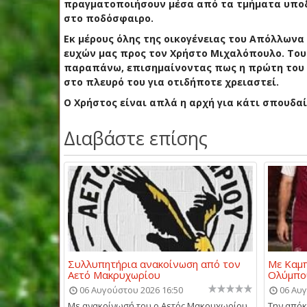
πραγματοποιήσουν μέσα από τα τμήματα υποδο
στο ποδόσφαιρο.
Εκ μέρους όλης της οικογένειας του Απόλλωνα
ευχών μας προς τον Χρήστο Μιχαλόπουλο. Του 
παραπάνω, επισημαίνοντας πως η πρώτη του κ
στο πλευρό του για οτιδήποτε χρειαστεί.
Ο Χρήστος είναι απλά η αρχή για κάτι σπουδαί
Διαβάστε επίσης
Συλλυπητήρια ανακοίνωση από τον
Με Καμπ
Αετό Μακρυχωρίου
Ολύμπο
06 Αυγούστου 2026 16:50
06 Αυγ
Με ανακοίνωσή του ο Αετός Μακρυχωρίου
Την απόκ