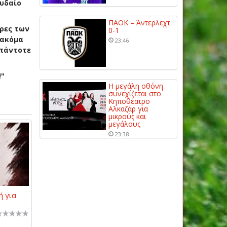
υδαίο
ΠΑΟΚ – Άντερλεχτ
ερες των
0-1
 ακόμα
23:46
 πάντοτε
!"
Η μεγάλη οθόνη
συνεχίζεται στο
Κηποθέατρο
Αλκαζάρ για
μικρούς και
μεγάλους
23:38
ή για