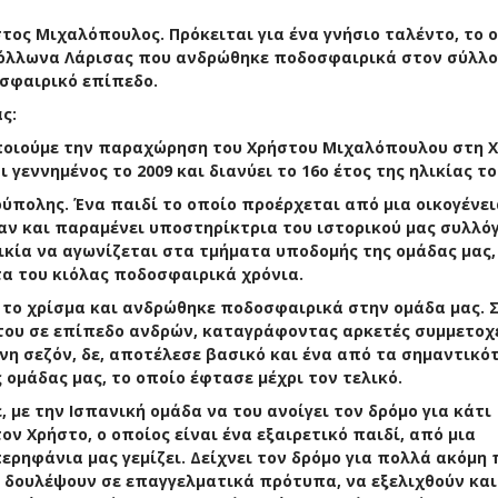
τος Μιχαλόπουλος. Πρόκειται για ένα γνήσιο ταλέντο, το 
όλλωνα Λάρισας που ανδρώθηκε ποδοσφαιρικά στον σύλλο
οσφαιρικό επίπεδο.
ας:
οποιούμε την παραχώρηση του Χρήστου Μιχαλόπουλου στη 
ι γεννημένος το 2009 και διανύει το 16ο έτος της ηλικίας το
ούπολης. Ένα παιδί το οποίο προέρχεται από μια οικογένει
αν και παραμένει υποστηρίκτρια του ιστορικού μας συλλόγ
ικία να αγωνίζεται στα τμήματα υποδομής της ομάδας μας,
τα του κιόλας ποδοσφαιρικά χρόνια.
 το χρίσμα και ανδρώθηκε ποδοσφαιρικά στην ομάδα μας. Σ
του σε επίπεδο ανδρών, καταγράφοντας αρκετές συμμετοχ
η σεζόν, δε, αποτέλεσε βασικό και ένα από τα σημαντικό
 ομάδας μας, το οποίο έφτασε μέχρι τον τελικό.
με την Ισπανική ομάδα να του ανοίγει τον δρόμο για κάτι
ον Χρήστο, ο οποίος είναι ένα εξαιρετικό παιδί, από μια
περηφάνια μας γεμίζει. Δείχνει τον δρόμο για πολλά ακόμη 
 δουλέψουν σε επαγγελματικά πρότυπα, να εξελιχθούν και