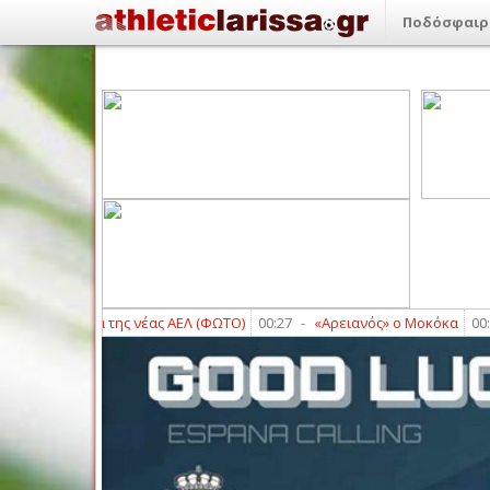
Ποδόσφαιρ
η εικόνα της νέας ΑΕΛ (ΦΩΤΟ)
00:27
-
«Αρειανός» ο Μοκόκα
00:19
-
Μή