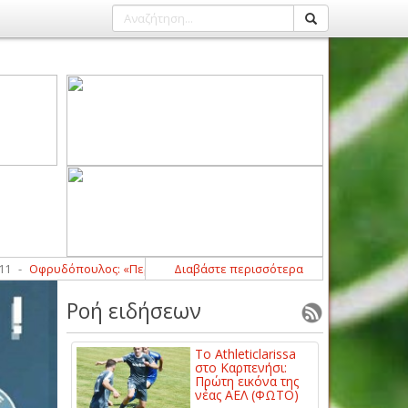
ρυδόπουλος: «Περιμένουμε τη βοήθεια από κάποιους παίκτες ακόμα»
Διαβάστε περισσότερα
Ροή ειδήσεων
Το Athleticlarissa
στο Καρπενήσι:
Πρώτη εικόνα της
νέας ΑΕΛ (ΦΩΤΟ)