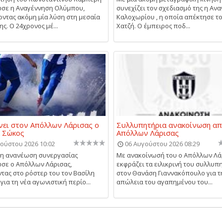
σε η Αναγέννηση Ολύμπου,
συνεχίζει τον σχεδιασμό της η Αν
ντας ακόμη μία λύση στη μεσαία
Καλοχωρίου , η οποία απέκτησε τ
ς. Ο 24χρονος μέ...
Χατζή. Ο έμπειρος ποδ...
ει στον Απόλλων Λάρισας ο
Συλλυπητήρια ανακοίνωση απ
ς Σώκος
Απόλλων Λάρισας
ούστου 2026 10:02
06 Αυγούστου 2026 08:29
μη ανανέωση συνεργασίας
Με ανακοίνωσή του ο Απόλλων Λά
σε ο Απόλλων Λάρισας,
εκφράζει τα ειλικρινή του συλλυπ
τας στο ρόστερ του τον Βασίλη
στον Θανάση Γιαννακόπουλο για τ
για τη νέα αγωνιστική περίο...
απώλεια του αγαπημένου του...