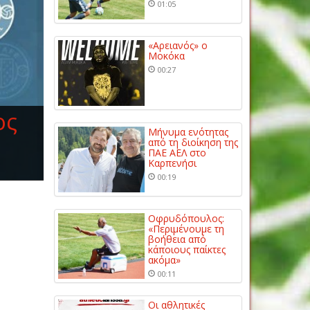
01:05
«Αρειανός» ο
Μοκόκα
00:27
ος
Μήνυμα ενότητας
από τη διοίκηση της
ΠΑΕ ΑΕΛ στο
Καρπενήσι
00:19
Οφρυδόπουλος:
«Περιμένουμε τη
βοήθεια από
κάποιους παίκτες
ακόμα»
00:11
Οι αθλητικές