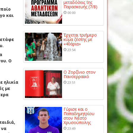
μεταδόσεις της
Παρασκευής (7/8)
οποίο
00:00
γο και
Έρχεται τριήμερο
Χετάφε
κύμα ζέστης με
«40άρια»
υ.
23:54
α
ου. Ο
Ο Ζορζίνιο στον
Πανσερραϊκό
ε ηλικία
23:51
ές με
τερα
Γύρισε και ο
Παπαδημητρίου
στον Νέστο
παιδιά,
Χρυσούπολης
 να
23:49