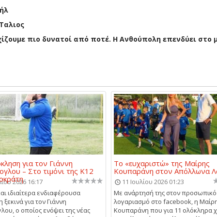
ήλ
Ταλιος
εχίζουμε πιο δυνατοί από ποτέ. Η Ανθούπολη επενδύει στο 
κληση για τον Γιάννη
Το «ευχαριστώ» της Μαίρης
ογλου – Στο τιμόνι της Κ12
Κουπαράνη στον Απόλλωνα Λ
οκράτη
λίου 2026 16:17
11 Ιουλίου 2026 01:23
και ιδιαίτερα ενδιαφέρουσα
Με ανάρτησή της στον προσωπικό
 ξεκινά για τον Γιάννη
λογαριασμό στο facebook, η Μαίρ
γλου, ο οποίος ενόψει της νέας
Κουπαράνη που για 11 ολόκληρα 