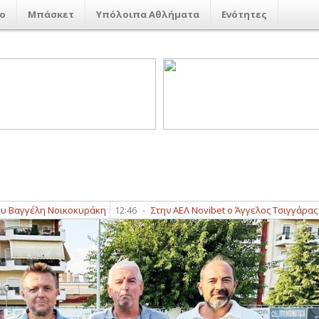
ο
Μπάσκετ
Υπόλοιπα Αθλήματα
Ενότητες
έλη Νοικοκυράκη
12:46
-
Στην ΑΕΛ Novibet ο Άγγελος Τσιγγάρας
12:37