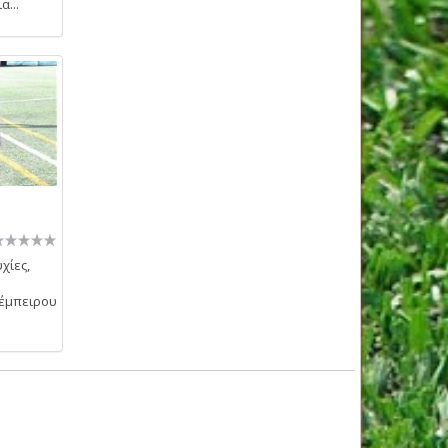
...
χίες,
 έμπειρου