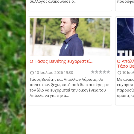
σύλλογος ανακοίνωσε ό...
ποδοσφαι
O Τάσος Βενέτης ευχαριστεί…
Ο Απόλλ
Τάσο Β
10 Ιουλίου 2026 19:30
10 Ιου
Τάσος Βενέτης και Απόλλων Λάρισας, θα
Με ανακο
πορευτούν ξεχωριστά από δω και πέρα, με
ευχαριστ
τον ίδιο να ευχαριστεί την οικογένεια του
παρουσία
Απόλλωνα για την ά...
ομάδα, κ