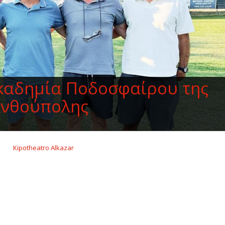
καδημία Ποδοσφαίρου της
νθούπολης