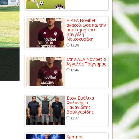
Η ΑΕΛ Novibet
ανακοίνωσε και την
απόκτηση του
Βαγγέλη
Νοικοκυράκη
13:38
Στην ΑΕΛ Novibet ο
Άγγελος Τσιγγάρας
12:46
Στον Σμόλικα
Φαλάνης ο
Παναγιώτης
Βουλγαρίδης
12:37
Κράτησε