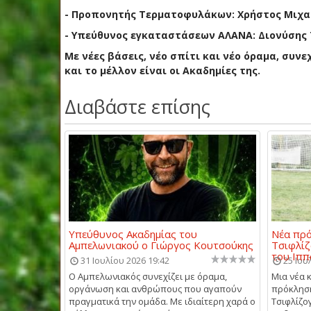
- Προπονητής Τερματοφυλάκων: Χρήστος Μιχα
- Υπεύθυνος εγκαταστάσεων ΑΛΑΝΑ: Διονύσης 
Με νέες βάσεις, νέο σπίτι και νέο όραμα, συν
και το μέλλον είναι οι Ακαδημίες της.
Διαβάστε επίσης
Υπεύθυνος Ακαδημίας του
Νέα πρό
Αμπελωνιακού ο Γιώργος Κουτσούκης
Τσιφλίζ
του Ιππ
31 Ιουλίου 2026 19:42
25 Ιου
Ο Αμπελωνιακός συνεχίζει με όραμα,
Μια νέα 
οργάνωση και ανθρώπους που αγαπούν
πρόκληση
πραγματικά την ομάδα. Με ιδιαίτερη χαρά ο
Τσιφλίζο