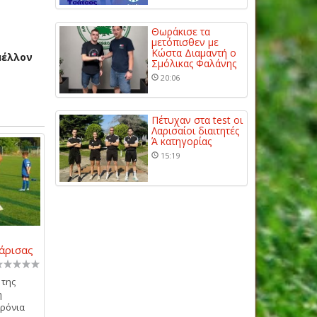
Θωράκισε τα
μετόπισθεν με
Κώστα Διαμαντή ο
μέλλον
Σμόλικας Φαλάνης
20:06
Πέτυχαν στα test οι
Λαρισαίοι διαιτητές
Ά κατηγορίας
15:19
άρισας
 της
η
χρόνια