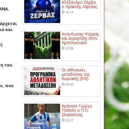
Αλέξανδρο Ζέρβα
ο Ηρακλής Λάρισας
ΑΝΑ.
12:17
σέρχεται
κό και
Ανανέωσαν Ψύρρας
και Δεμερτζής στον
Αμπελωνιακό
ις
12:08
η του.
Οι αθλητικές
μεταδόσεις της
Κυριακής (9/8)
00:00
ν, που
Κράτησε Γιώργο
Τσάτσο ο Π.Ο.
Ελασσόνας
20:17