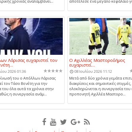
ρικής χρονιάς αναλαμβάνει...
αποτέλεσε ένα μεγάλο κεφάλαιο για
ων Λάρισας ευχαριστεί τον
Ο Αχιλλέας Μαστοροδήμος
ενέτη…
ευχαριστεί…
λίου 2026 01:36
08 Ιουλίου 2026 11:12
ίνωσή του ο Απόλλων Λάρισας
Μετά από δύο χρόνια γεμάτα επιτυ
εί τον Τάσο Βενέτη για την
διακρίσεις και σημαντικές στιγμές,
 του όλα αυτά τα χρόνια στην
ολοκληρώνεται η συνεργασία του
αθώς η συνεργασία ανάμ...
προπονητή Αχιλλέα Μαστορο...