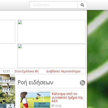
-
Στον Σμόλικα Φαλάνης ο Παναγιώτης Βουλγαρίδης
Διαβάστε περισσότερα
12:17
-
Κράτησε Α
Ροή ειδήσεων
Κάλεσμα από το
γυναικείο τμήμα της
ΑΕΛ
13:52