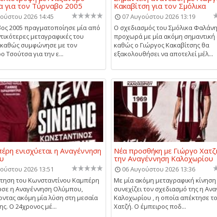
 για τον Τύρναβο 2005
Κακαβίτση για τον Σμόλικα
ούστου 2026 14:45
07 Αυγούστου 2026 13:19
ος 2005 πραγματοποίησε μία από
Ο σχεδιασμός του Σμόλικα Φαλάν
ντικότερες μεταγραφικές του
προχωρά με μία ακόμη σημαντική 
, καθώς συμφώνησε με τον
καθώς ο Γιώργος Κακαβίτσης θα
 Τσούτσα για την ε...
εξακολουθήσει να αποτελεί μέλ...
έρη ενισχύεται η Αναγέννηση
Νέα προσθήκη με Γιώργο Χατζ
υ
την Αναγέννηση Καλοχωρίου
ούστου 2026 13:51
06 Αυγούστου 2026 13:36
τηση του Κωνσταντίνου Καμπέρη
Με μία ακόμη μεταγραφική κίνηση
σε η Αναγέννηση Ολύμπου,
συνεχίζει τον σχεδιασμό της η Αν
ντας ακόμη μία λύση στη μεσαία
Καλοχωρίου , η οποία απέκτησε τ
ς. Ο 24χρονος μέ...
Χατζή. Ο έμπειρος ποδ...