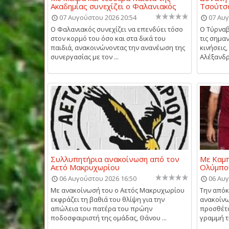
Ακαδημίας συνεχίζει ο Φαλανιακός
Τσούτσα
07 Αυγούστου 2026 20:54
07 Αυγ
Ο Φαλανιακός συνεχίζει να επενδύει τόσο
Ο Τύρναβ
στον κορμό του όσο και στα δικά του
τις σημα
παιδιά, ανακοινώνοντας την ανανέωση της
κινήσεις
συνεργασίας με τον ...
Αλέξανδρο
Συλλυπητήρια ανακοίνωση από τον
Με Καμπ
Αετό Μακρυχωρίου
Ολύμπο
06 Αυγούστου 2026 16:50
06 Αυγ
Με ανακοίνωσή του ο Αετός Μακρυχωρίου
Την απόκ
εκφράζει τη βαθιά του θλίψη για την
ανακοίνω
απώλεια του πατέρα του πρώην
προσθέτο
ποδοσφαιριστή της ομάδας, Θάνου ...
γραμμή τη