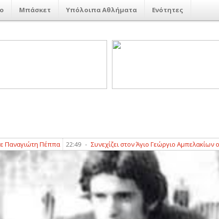
ο
Μπάσκετ
Υπόλοιπα Αθλήματα
Ενότητες
γιώτη Πέππα
22:49
-
Συνεχίζει στον Άγιο Γεώργιο Αμπελακίων ο Γιώρ