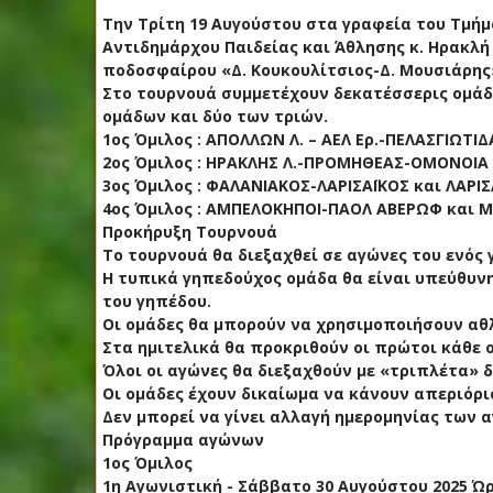
Την Τρίτη 19 Αυγούστου στα γραφεία του Τμή
Αντιδημάρχου Παιδείας και Άθλησης κ. Ηρακλή
ποδοσφαίρου «Δ. Κουκουλίτσιος-Δ. Μουσιάρης»
Στο τουρνουά συμμετέχουν δεκατέσσερις ομάδε
ομάδων και δύο των τριών.
1ος Όμιλος : ΑΠΟΛΛΩΝ Λ. – ΑΕΛ
Ερ.-ΠΕΛΑΣΓΙΩΤΙ
2ος Όμιλος : ΗΡΑΚΛΗΣ Λ.-ΠΡΟΜΗΘΕΑΣ-ΟΜΟΝΟΙΑ 
3ος Όμιλος : ΦΑΛΑΝΙΑΚΟΣ-ΛΑΡΙΣΑΪΚΟΣ και ΛΑΡΙΣ
4ος Όμιλος : ΑΜΠΕΛΟΚΗΠΟΙ-ΠΑΟΛ ΑΒΕΡΩΦ και 
Προκήρυξη Τουρνουά
Το τουρνουά θα διεξαχθεί σε αγώνες του ενός 
Η τυπικά γηπεδούχος ομάδα θα είναι υπεύθυνη
του γηπέδου.
Οι ομάδες θα μπορούν να χρησιμοποιήσουν αθλ
Στα ημιτελικά θα προκριθούν οι πρώτοι κάθε 
Όλοι οι αγώνες θα διεξαχθούν με «τριπλέτα» δ
Οι ομάδες έχουν δικαίωμα να κάνουν απεριόρι
Δεν μπορεί να γίνει αλλαγή ημερομηνίας των 
Πρόγραμμα αγώνων
1ος Όμιλος
1η Αγωνιστική - Σάββατο 30 Αυγούστου 2025 Ώρ