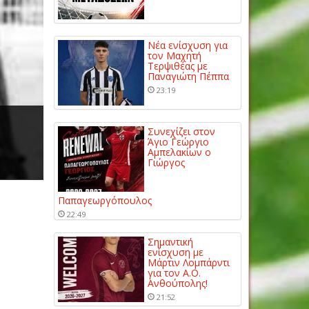
Νέα ενίσχυση για
τον Μαχητή
Τερψιθέας με
Παναγιώτη Πέππα
23:19
Συνεχίζει στον
Άγιο Γεώργιο
Αμπελακίων ο
Γιώργος
Παπαγεωργόπουλος
22:49
Σημαντική
ενίσχυση με
Μάρτιν Λομπάρντι
για τον Α.Ο.
Ανθούπολης!
21:52