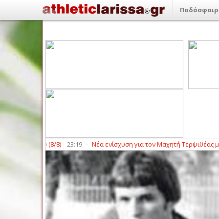
Ποδόσφαιρ
ββάτου (8/8)
23:19
-
Νέα ενίσχυση για τον Μαχητή Τερψιθέας με Πανα