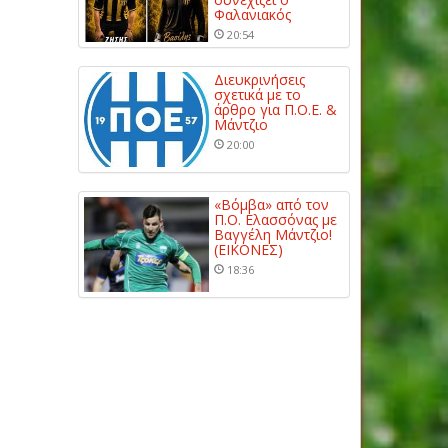
Φαλανιακός
20:54
Διευκρινήσεις
σχετικά με το
άρθρο για Π.Ο.Ε. &
Μάντζιο
20:00
«Βόμβα» από τον
Π.Ο. Ελασσόνας με
Βαγγέλη Μάντζιο!
(ΕΙΚΟΝΕΣ)
18:36