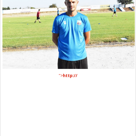
">
http://