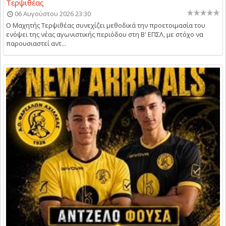
Τερψιθέας
06 Αυγούστου 2026 23:30
Ο Μαχητής Τερψιθέας συνεχίζει μεθοδικά την προετοιμασία του
ενόψει της νέας αγωνιστικής περιόδου στη Β' ΕΠΣΛ, με στόχο να
παρουσιαστεί αντ...