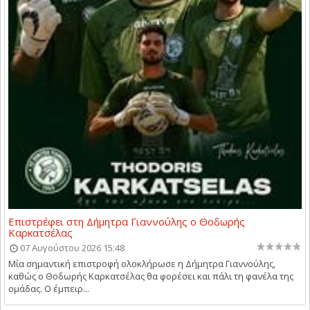
Επιστρέφει στη Δήμητρα Γιαννούλης ο Θοδωρής
Καρκατσέλας
07 Αυγούστου 2026 15:48
Μία σημαντική επιστροφή ολοκλήρωσε η Δήμητρα Γιαννούλης,
καθώς ο Θοδωρής Καρκατσέλας θα φορέσει και πάλι τη φανέλα της
ομάδας. Ο έμπειρ...