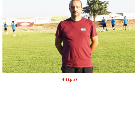
">
http://