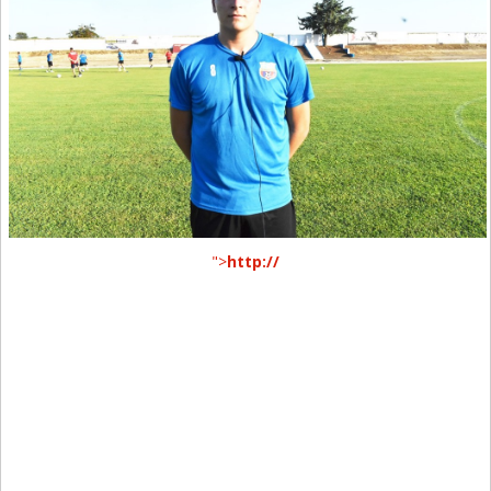
">
http://