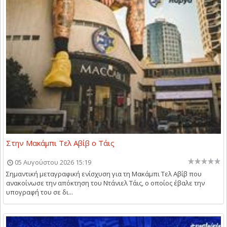
Στην Μακάμπι Τελ Αβίβ ο Τάις
05 Αυγούστου 2026 15:19
Σημαντική μεταγραφική ενίσχυση για τη Μακάμπι Τελ Αβίβ που
ανακοίνωσε την απόκτηση του Ντάνιελ Τάις, ο οποίος έβαλε την
υπογραφή του σε δι...