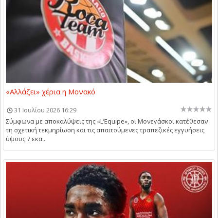
«Αλλάζει» χέρια η Μονακό
31 Ιουλίου 2026 16:29
Σύμφωνα με αποκαλύψεις της «L’Equipe», οι Μονεγάσκοι κατέθεσαν
τη σχετική τεκμηρίωση και τις απαιτούμενες τραπεζικές εγγυήσεις
ύψους 7 εκα...