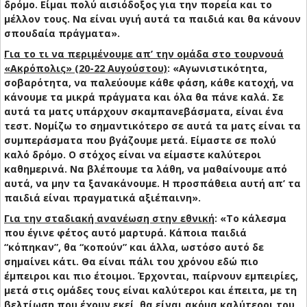
δρόμο. Είμαι πολύ αισιόδοξος για την πορεία και το
μέλλον τους. Να είναι υγιή αυτά τα παιδιά και θα κάνουν
σπουδαία πράγματα».
Για το τι να περιμένουμε απ’ την ομάδα στο τουρνουά
«Ακρόπολις» (20-22 Αυγούστου)
: «Αγωνιστικότητα,
σοβαρότητα, να παλεύουμε κάθε φάση, κάθε κατοχή, να
κάνουμε τα μικρά πράγματα και όλα θα πάνε καλά. Σε
αυτά τα ματς υπάρχουν σκαμπανεβάσματα, είναι ένα
τεστ. Νομίζω το σημαντικότερο σε αυτά τα ματς είναι τα
συμπεράσματα που βγάζουμε μετά. Είμαστε σε πολύ
καλό δρόμο. Ο στόχος είναι να είμαστε καλύτεροι
καθημερινά. Να βλέπουμε τα λάθη, να μαθαίνουμε από
αυτά, να μην τα ξανακάνουμε. Η προσπάθεια αυτή απ’ τα
παιδιά είναι πραγματικά αξιέπαινη».
Για την σταδιακή ανανέωση στην εθνική
: «Το κάλεσμα
που έγινε φέτος αυτό μαρτυρά. Κάποια παιδιά
“κόπηκαν”, θα “κοπούν” και άλλα, ωστόσο αυτό δε
σημαίνει κάτι. Θα είναι πάλι του χρόνου εδώ πιο
έμπειροι και πιο έτοιμοι. Έρχονται, παίρνουν εμπειρίες,
μετά στις ομάδες τους είναι καλύτεροι και έπειτα, με τη
βελτίωση που έχουν εκεί, θα είναι ακόμα καλύτεροι του