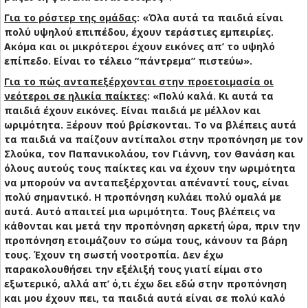
Για το ρόστερ της ομάδας
: «Όλα αυτά τα παιδιά είναι
πολύ υψηλού επιπέδου, έχουν τεράστιες εμπειρίες.
Ακόμα και οι μικρότεροι έχουν εικόνες απ’ το υψηλό
επίπεδο. Είναι το τέλειο “πάντρεμα” πιστεύω».
Για το πώς ανταπεξέρχονται στην προετοιμασία οι
νεότεροι σε ηλικία παίκτες
: «Πολύ καλά. Κι αυτά τα
παιδιά έχουν εικόνες. Είναι παιδιά με μέλλον και
ωριμότητα. Ξέρουν πού βρίσκονται. Το να βλέπεις αυτά
τα παιδιά να παίζουν αντίπαλοι στην προπόνηση με τον
Σλούκα, τον Παπανικολάου, τον Γιάννη, τον Θανάση και
όλους αυτούς τους παίκτες και να έχουν την ωριμότητα
να μπορούν να ανταπεξέρχονται απέναντί τους, είναι
πολύ σημαντικό. Η προπόνηση κυλάει πολύ ομαλά με
αυτά. Αυτό απαιτεί μια ωριμότητα. Τους βλέπεις να
κάθονται και μετά την προπόνηση αρκετή ώρα, πριν την
προπόνηση ετοιμάζουν το σώμα τους, κάνουν τα βάρη
τους. Έχουν τη σωστή νοοτροπία. Δεν έχω
παρακολουθήσει την εξέλιξή τους γιατί είμαι στο
εξωτερικό, αλλά απ’ ό,τι έχω δει εδώ στην προπόνηση
και μου έχουν πει, τα παιδιά αυτά είναι σε πολύ καλό