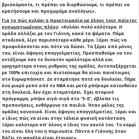
βρισκόμαστε, τι πρέπει να διορθώσουμε, τι πρέπει να
κρατήσουμε και προχωράμε αναλόγως».
Για το πώς κυλάει η προετοιμασία με όλους τους παίκτες
ενσωματωμένους πλέον
: «Κυλάει πολύ καλύτερα. Η
ομάδα αλλάζει με τον Γιάννη, κακά τα ψέματα. Πάμε
σταδιακά, λίγο περισσότερο κάθε μέρα. Ξέρει πώς να
προφυλάσσεται και πότε να δώσει. Τα ξέρει από μόνος
του, είναι άψογος επαγγελματίας. Προσπαθούμε να τον
εντάξουμε όσο το δυνατόν ομαλότερα αλλά και
γρηγορότερα στους ρυθμούς της ομάδας. Ανταπεξέρχεται
με 100% επιτυχία και πιστεύουμε θα είναι πανέτοιμος
στο Ευρωμπάσκετ. Δε σταμάτησε ποτέ να δουλεύει. Πήρε
ένα μικρό ρεπό από το ΝΒΑ και μετά μπήκαμε κατευθείαν
στη δουλειά, δεν έχει σταματήσει. Έχει ατομικό
πρόγραμμα, μπήκε σιγά-σιγά στο “5-0”, έβλεπε τις
προπονήσεις, ενθάρρυνε τα παιδιά. Ήταν μέλος της
ομάδας κανονικά. Είναι άψογος επαγγελματίας. Ξέρει και
ο ίδιος πώς να είναι στην τέλεια φυσική κατάσταση.
Ξέρει καλύτερα απ’ όλους ο ίδιος τον εαυτό του. Το κορμί
του είναι όλη του η περιουσία. Πάντα ο Γιάννης όταν
βάζει τη φανέλα είναι έτοιμος».