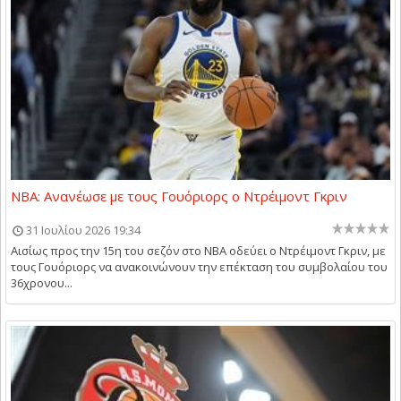
NBA: Ανανέωσε με τους Γουόριορς ο Ντρέιμοντ Γκριν
31 Ιουλίου 2026 19:34
Αισίως προς την 15η του σεζόν στο NBA οδεύει ο Ντρέιμοντ Γκριν, με
τους Γουόριορς να ανακοινώνουν την επέκταση του συμβολαίου του
36χρονου...