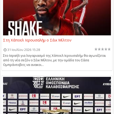
Στη Χάποελ Ιερουσαλήμ ο Σέικ Μίλτον
31 Ιουλίου 2026 15:28
Στο Ισραήλ για λογαριασμό της Χάποελ Ιερουσαλήμ θα αγωνίζεται
από τη νέα σεζόν ο Σέικ Μίλτον, με την ομάδα του Σάσα
Ομπράντοβιτς να ανακοι...