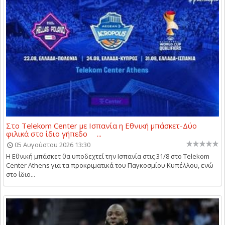
Στο Telekom Center με Ισπανία η Εθνική μπάσκετ-Δύο
φιλικά στο ίδιο γήπεδο ...
05 Αυγούστου 2026 13:30
Η Εθνική μπάσκετ θα υποδεχτεί την Ισπανία στις 31/8 στο Telekom
Center Athens για τα προκριματικά του Παγκοσμίου Κυπέλλου, ενώ
στο ίδιο...