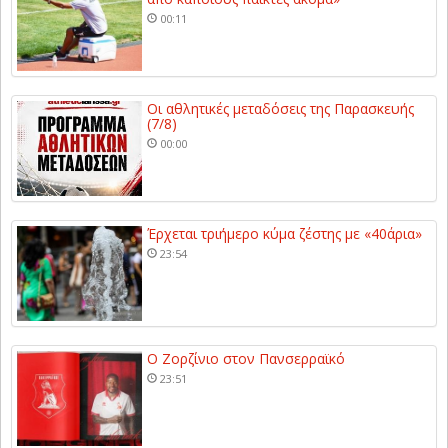
00:11
Οι αθλητικές μεταδόσεις της Παρασκευής
(7/8)
00:00
Έρχεται τριήμερο κύμα ζέστης με «40άρια»
23:54
Ο Ζορζίνιο στον Πανσερραϊκό
23:51