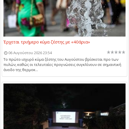
Έρχεται τριήμερο κύμα ζέστης με «40άρια»
06 Αυγούστου 2026 23:54
Το πρώτο ισχυρό κύμα ζέστης του Αυγούστου βρίσκεται προ των
πυλών, καθώς οι τελευταίες προγνώσεις συγκλίνουν σε σημαντική
άνοδο της θερμοκ...