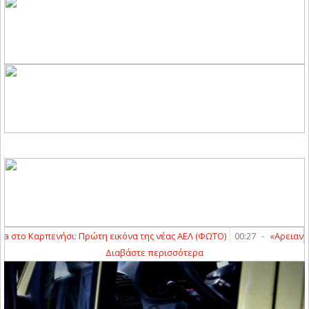
a στο Καρπενήσι: Πρώτη εικόνα της νέας ΑΕΛ (ΦΩΤΟ)
00:27
-
«Αρειανός» 
Διαβάστε περισσότερα