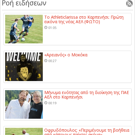
Ροή ειδήσεων
Το Athleticlarissa στο Καρπενήσι: Πρώτη
εικόνα της νέας ΑΕΛ (ΦΩΤΟ)
01:05
«Αρειανός» ο Μοκόκα
00:27
Μήνυμα ενότητας από τη διοίκηση της ΠΑΕ
ΑΕΛ στο Καρπενήσι
00:19
Οφρυδόπουλος: «Περιμένουμε τη βοήθεια
από κάποιους παίκτες ακόμα»