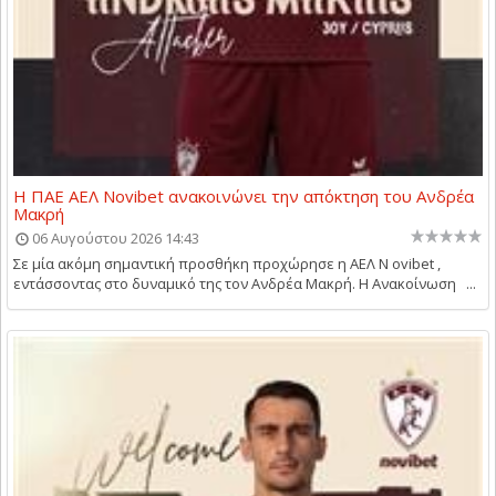
Η ΠΑΕ ΑΕΛ Novibet ανακοινώνει την απόκτηση του Ανδρέα
Μακρή
06 Αυγούστου 2026 14:43
Σε μία ακόμη σημαντική προσθήκη προχώρησε η ΑΕΛ N ovibet ,
εντάσσοντας στο δυναμικό της τον Ανδρέα Μακρή. Η Ανακοίνωση ...