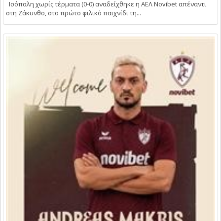
Ισόπαλη χωρίς τέρματα (0-0) αναδείχθηκε η ΑΕΛ Novibet απέναντι
στη Ζάκυνθο, στο πρώτο φιλικό παιχνίδι τη...