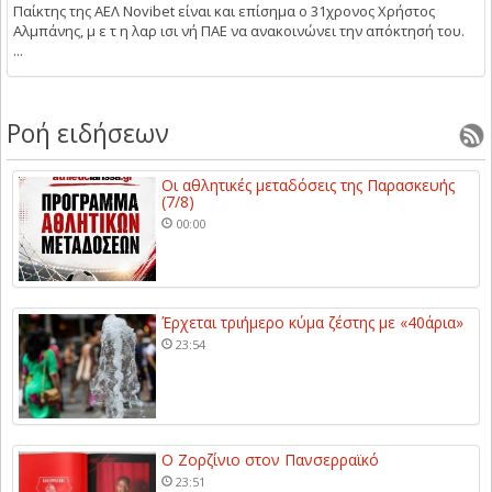
Παίκτης της ΑΕΛ Novibet είναι και επίσημα ο 31χρονος Χρήστος
Αλμπάνης, μ ε τ η λαρ ισι νή ΠΑΕ να ανακοινώνει την απόκτησή του.
...
Ροή ειδήσεων
Οι αθλητικές μεταδόσεις της Παρασκευής
(7/8)
00:00
Έρχεται τριήμερο κύμα ζέστης με «40άρια»
23:54
Ο Ζορζίνιο στον Πανσερραϊκό
23:51