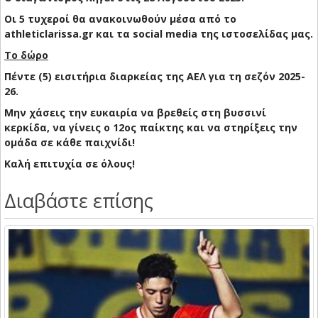
Οι 5 τυχεροί θα ανακοινωθούν μέσα από το
athleticlarissa.gr και τα social media της ιστοσελίδας μας.
Το δώρο
Πέντε (5) εισιτήρια διαρκείας της ΑΕΛ για τη σεζόν 2025-
26.
Μην χάσεις την ευκαιρία να βρεθείς στη βυσσινί
κερκίδα, να γίνεις ο 12ος παίκτης και να στηρίξεις την
ομάδα σε κάθε παιχνίδι!
Καλή επιτυχία σε όλους!
Διαβάστε επίσης