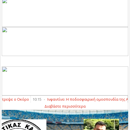
ψε ο Οκόρο
10:15
-
Ινφαντίνο: Η ποδοσφαιρική ομοσπονδία της Αργεντι
Διαβάστε περισσότερα