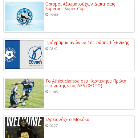
Ορισμοί Αξιωματούχων Διαιτησίας
Superbet Super Cup
09:00
Πρόγραμμα αγώνων 1ης φάσης Γ΄ Εθνικής
08:42
Το Athleticlarissa στο Καρπενήσι: Πρώτη
εικόνα της νέας ΑΕΛ (ΦΩΤΟ)
01:05
«Αρειανός» ο Μοκόκα
00:27