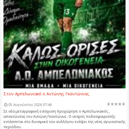
Στον Αμπελωνιακό ο Αντώνης Γκαντώνιας
05 Αυγούστου 2026 07:46
Σε νέα μεταγραφική ενίσχυση προχώρησε ο Αμπελωνιακός ,
αποκτώντας τον Αντώνη Γκαντώνια . Ο νεαρός ποδοσφαιριστής
εντάσσεται στο δυναμικό του συλλόγου ενόψει της νέας αγωνιστικής
περιόδου.