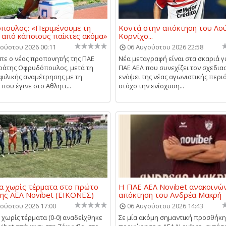
πουλος: «Περιμένουμε τη
Κοντά στην απόκτηση του Λο
 από κάποιους παίκτες ακόμα»
Κορνίχο...
ούστου 2026 00:11
06 Αυγούστου 2026 22:58
ίπε ο νέος προπονητής της ΠΑΕ
Νέα μεταγραφή είναι στα σκαριά γ
ράτης Οφρυδόπουλος, μετά τη
ΠΑΕ ΑΕΛ που συνεχίζει τον σχεδια
 φιλικής αναμέτρησης με τη
ενόψει της νέας αγωνιστικής περι
που έγινε στο Αθλητι...
στόχο την ενίσχυση...
α χωρίς τέρματα στο πρώτο
Η ΠΑΕ ΑΕΛ Novibet ανακοινών
της ΑΕΛ Novibet (ΕΙΚΟΝΕΣ)
απόκτηση του Ανδρέα Μακρή
ούστου 2026 17:00
06 Αυγούστου 2026 14:43
χωρίς τέρματα (0-0) αναδείχθηκε
Σε μία ακόμη σημαντική προσθήκη