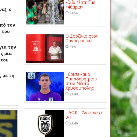
κύμα ζέστης με
«40άρια»
α), ο
23:54
από τον
 του
Ο Ζορζίνιο στον
Πανσερραϊκό
για την
23:51
ς μια
 του
Γύρισε και ο
 με τη
Παπαδημητρίου
στον Νέστο
Χρυσούπολης
23:49
ΠΑΟΚ – Άντερλεχτ
0-1
23:46