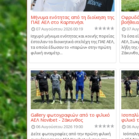
Μήνυμα ενότητας από τη διοίκηση της
Οφρυδό
ΠΑΕ ΑΕΛ στο Καρπενήσι
βοήθεια
07 Αυγούστου 2026 00:19
07 Αυγ
Ισχυρό μήνυμα ενότητας και κοινής πορείας
Τα όσα ε
έστειλαν τα διοικητικά στελέχη της ΠΑΕ ΑΕΛ,
ΑΕΛ, Σωκ
τα οποία έδωσαν το «παρών» στην πρώτη
λήξη της
φιλική αναμέτρ...
Ζάκυνθο, 
Gallery φωτογραφιών από το φιλικό
Ισοπαλί
ΑΕΛ Novibet - Ζάκυνθος
φιλικό 
06 Αυγούστου 2026 19:00
06 Αυγ
Δείτε φωτογραφίες από την πρώτη φιλική
Ισόπαλη 