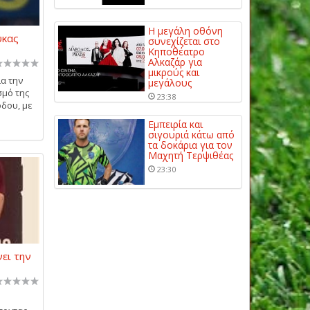
Η μεγάλη οθόνη
ύκας
συνεχίζεται στο
Κηποθέατρο
Αλκαζάρ για
μικρούς και
ια την
μεγάλους
σμό της
23:38
όδου, με
Εμπειρία και
σιγουριά κάτω από
τα δοκάρια για τον
Μαχητή Τερψιθέας
23:30
ει την