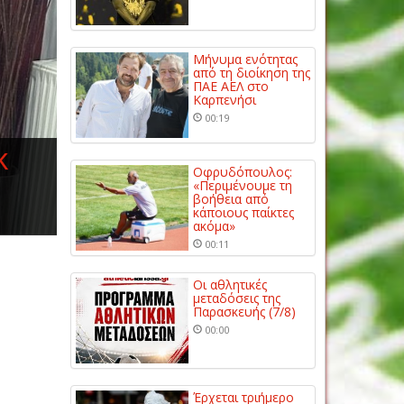
Μήνυμα ενότητας
από τη διοίκηση της
ΠΑΕ ΑΕΛ στο
Καρπενήσι
00:19
κ
Οφρυδόπουλος:
«Περιμένουμε τη
βοήθεια από
κάποιους παίκτες
ακόμα»
00:11
Οι αθλητικές
μεταδόσεις της
Παρασκευής (7/8)
00:00
Έρχεται τριήμερο