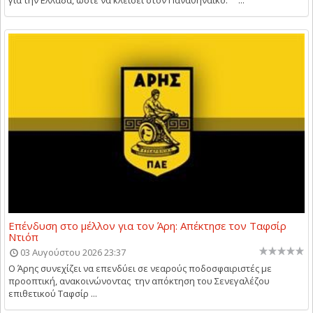
για την Ελλάδα, ώστε να κλείσει στον Παναθηναϊκό. ...
Επένδυση στο μέλλον για τον Άρη: Απέκτησε τον Ταφσίρ
Ντιόπ
03 Αυγούστου 2026 23:37
Ο Άρης συνεχίζει να επενδύει σε νεαρούς ποδοσφαιριστές με
προοπτική, ανακοινώνοντας την απόκτηση του Σενεγαλέζου
επιθετικού Ταφσίρ ...