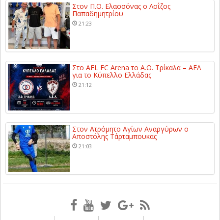
Στον Π.Ο. Ελασσόνας ο Λοΐζος
Παπαδημητρίου
21:23
Στο AEL FC Arena το Α.Ο. Τρίκαλα – ΑΕΛ
για το Κύπελλο Ελλάδας
21:12
Στον Ατρόμητο Αγίων Αναργύρων ο
Αποστόλης Τάρταμπουκας
21:03