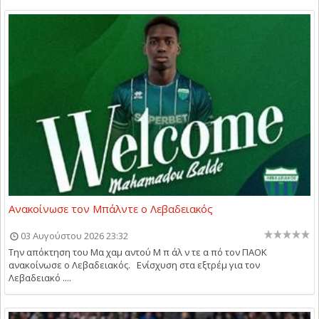
Ανακοίνωσε τον Μπάλντε ο Λεβαδειακός
03 Αυγούστου 2026 23:32
Την απόκτηση του Μα χαμ αντού Μ π άλ ν τε α πό τον ΠΑΟΚ
ανακοίνωσε ο Λεβαδειακός. Ενίσχυση στα εξτρέμ για τον
Λεβαδειακό ....